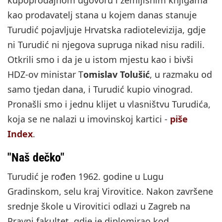
kao prodavatelj stana u kojem danas stanuje
Turudić pojavljuje Hrvatska radiotelevizija, gdje
ni Turudić ni njegova supruga nikad nisu radili.
Otkrili smo i da je u istom mjestu kao i bivši
HDZ-ov ministar T
omislav Tolušić
, u razmaku od
samo tjedan dana, i Turudić kupio vinograd.
Pronašli smo i jednu klijet u vlasništvu Turudića,
koja se ne nalazi u imovinskoj kartici -
piše
Index
.
"Naš dečko"
Turudić je rođen 1962. godine u Lugu
Gradinskom, selu kraj Virovitice. Nakon završene
srednje škole u Virovitici odlazi u Zagreb na
Pravni fakultet, gdje je diplomirao kod