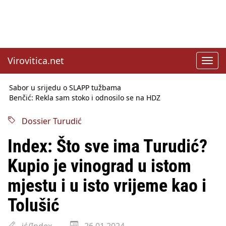
Virovitica.net
Toggl
navig
Sabor u srijedu o SLAPP tužbama
Benčić: Rekla sam stoko i odnosilo se na HDZ
Izmjene Zakona o visokom obrazovanju, profesori rade do 67.
godine
Dossier Turudić
Sindikati traže zaštitu plaća od inflacije, Ćorić pregovore
najavio za jesen
Index: Što sve ima Turudić?
Državni tajnik Rukavina: Hrvatska ima 3,6 milijuna birača
HŽ Infrastruktura: Nesreće na željezničkim prijelazima
Kupio je vinograd u istom
prepolovljene
Državni inspektorat opozvao Barebells pločicu - soft protein
mjestu i u isto vrijeme kao i
bar Coco Choco
Tolušić
ić/Index
26.01.2024.