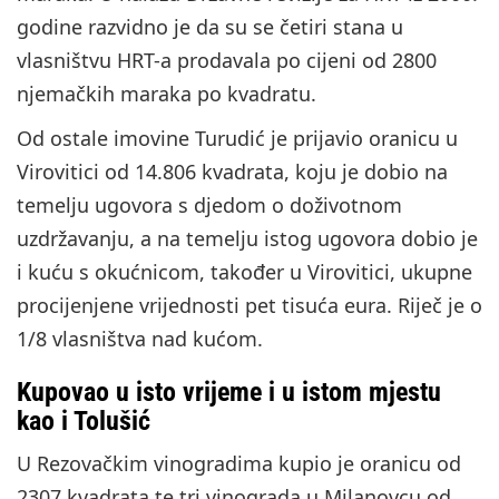
godine razvidno je da su se četiri stana u
vlasništvu HRT-a prodavala po cijeni od 2800
njemačkih maraka po kvadratu.
Od ostale imovine Turudić je prijavio oranicu u
Virovitici od 14.806 kvadrata, koju je dobio na
temelju ugovora s djedom o doživotnom
uzdržavanju, a na temelju istog ugovora dobio je
i kuću s okućnicom, također u Virovitici, ukupne
procijenjene vrijednosti pet tisuća eura. Riječ je o
1/8 vlasništva nad kućom.
Kupovao u isto vrijeme i u istom mjestu
kao i Tolušić
U Rezovačkim vinogradima kupio je oranicu od
2307 kvadrata te tri vinograda u Milanovcu od