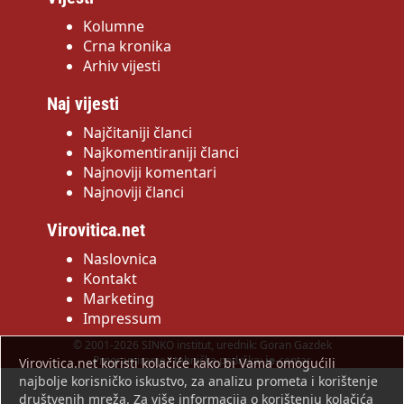
Kolumne
Crna kronika
Arhiv vijesti
Naj vijesti
Najčitaniji članci
Najkomentiraniji članci
Najnoviji komentari
Najnoviji članci
Virovitica.net
Naslovnica
Kontakt
Marketing
Impressum
© 2001-2026 SINKO institut, urednik: Goran Gazdek
Programiranje i tehnička podrška:
ie
-centar
Virovitica.net koristi kolačiće kako bi Vama omogućili
najbolje korisničko iskustvo, za analizu prometa i korištenje
društvenih mreža. Za više informacija o korištenju kolačića