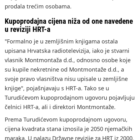
prodala trećim osobama.
Kupoprodajna cijena niža od one navedene
u reviziji HRT-a
"Formalno je u zemljišnim knjigama ostala
upisana Hrvatska radiotelevizija, iako je stvarni
vlasnik Montmontaža d.d., odnosno osobe koje
su kupile nekretnine od Montmontaže d.d., a
svoje pravo vlasništva nisu upisale u zemljišne
knjige", pojašnjavaju s HRT-a. Tako se u
Turudićevom kupoprodajnom ugovoru pojavljuju
čelnici HRT-a, ali i direktori Montmontaže.
Prema Turudićevom kupoprodajnom ugovoru,
cijena kvadrata stana iznosila je 2050 njemačkih
maraka. U nalazu Državne revizije za HRT iz 2000.