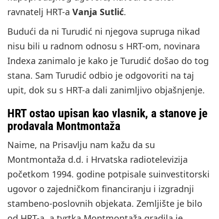
ravnatelj HRT-a
Vanja Sutlić
.
Budući da ni Turudić ni njegova supruga nikad
nisu bili u radnom odnosu s HRT-om, novinara
Indexa zanimalo je kako je Turudić došao do tog
stana. Sam Turudić odbio je odgovoriti na taj
upit, dok su s HRT-a dali zanimljivo objašnjenje.
HRT ostao upisan kao vlasnik, a stanove je
prodavala Montmontaža
Naime, na Prisavlju nam kažu da su
Montmontaža d.d. i Hrvatska radiotelevizija
početkom 1994. godine potpisale suinvestitorski
ugovor o zajedničkom financiranju i izgradnji
stambeno-poslovnih objekata. Zemljište je bilo
od HRT-a, a tvrtka Montmontaža gradila je