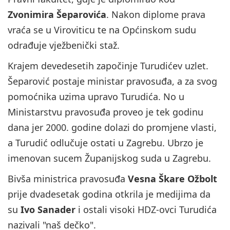
Zvonimira Šeparovića
. Nakon diplome prava
vraća se u Viroviticu te na Općinskom sudu
odrađuje vježbenički staž.
Krajem devedesetih započinje Turudićev uzlet.
Šeparović postaje ministar pravosuđa, a za svog
pomoćnika uzima upravo Turudića. No u
Ministarstvu pravosuđa proveo je tek godinu
dana jer 2000. godine dolazi do promjene vlasti,
a Turudić odlučuje ostati u Zagrebu. Ubrzo je
imenovan sucem Županijskog suda u Zagrebu.
Bivša ministrica pravosuđa
Vesna Škare Ožbolt
prije dvadesetak godina otkrila je medijima da
su
Ivo Sanader
i ostali visoki HDZ-ovci Turudića
nazivali "naš dečko".