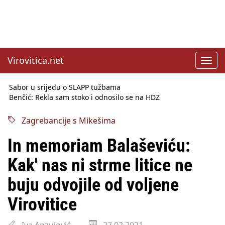
Virovitica.net
Toggl
navig
Sabor u srijedu o SLAPP tužbama
Benčić: Rekla sam stoko i odnosilo se na HDZ
Izmjene Zakona o visokom obrazovanju, profesori rade do 67.
godine
Zagrebancije s Mikešima
Sindikati traže zaštitu plaća od inflacije, Ćorić pregovore
najavio za jesen
In memoriam Balaševiću:
Državni tajnik Rukavina: Hrvatska ima 3,6 milijuna birača
HŽ Infrastruktura: Nesreće na željezničkim prijelazima
Kak' nas ni strme litice ne
prepolovljene
Državni inspektorat opozvao Barebells pločicu - soft protein
buju odvojile od voljene
bar Coco Choco
Virovitice
Iva Anzulović
27.02.2021.