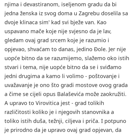
njima i devastiranom, iseljenom gradu da bi
jedna ženska iz svog doma u Zagrebu doselila sa
dvoje klinaca sim' kad svi bježe van. Kao
uspavano mače koje nije svjesno da je lav,
gledam ovaj grad srcem koje je razumio i
opjevao, shvaćam to danas, jedino Đole. Jer nije
uopće bitno da se razumijemo, slažemo oko istih
stvari i tema, nije uopće bitno da se i sviđamo
jedni drugima a kamo li volimo - poštovanje i
uvažavanje je ono što gradi mostove ovog grada
a čime se cijeli opus Balaševića može zaokružiti.
A upravo to Virovitica jest - grad tolikih
različitosti koliko je i njegovih stanovnika a
toliko istih duša, težnji, ciljeva i priča. I potpuno
je prirodno da je upravo ovaj grad opjevan, da