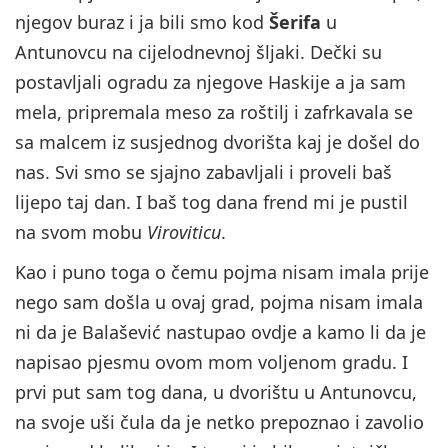
njegov buraz i ja bili smo kod
Šerifa
u
Antunovcu na cijelodnevnoj šljaki. Dečki su
postavljali ogradu za njegove Haskije a ja sam
mela, pripremala meso za roštilj i zafrkavala se
sa malcem iz susjednog dvorišta kaj je došel do
nas. Svi smo se sjajno zabavljali i proveli baš
lijepo taj dan. I baš tog dana frend mi je pustil
na svom mobu
Viroviticu
.
Kao i puno toga o čemu pojma nisam imala prije
nego sam došla u ovaj grad, pojma nisam imala
ni da je Balašević nastupao ovdje a kamo li da je
napisao pjesmu ovom mom voljenom gradu. I
prvi put sam tog dana, u dvorištu u Antunovcu,
na svoje uši čula da je netko prepoznao i zavolio