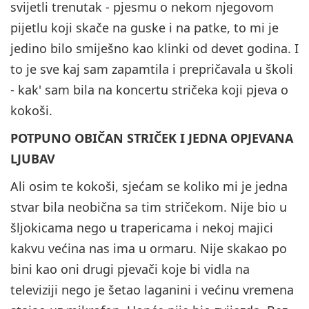
svijetli trenutak - pjesmu o nekom njegovom
pijetlu koji skače na guske i na patke, to mi je
jedino bilo smiješno kao klinki od devet godina. I
to je sve kaj sam zapamtila i prepričavala u školi
- kak' sam bila na koncertu stričeka koji pjeva o
kokoši.
POTPUNO OBIČAN STRIČEK I JEDNA OPJEVANA
LJUBAV
Ali osim te kokoši, sjećam se koliko mi je jedna
stvar bila neobična sa tim stričekom. Nije bio u
šljokicama nego u trapericama i nekoj majici
kakvu većina nas ima u ormaru. Nije skakao po
bini kao oni drugi pjevači koje bi vidla na
televiziji nego je šetao laganini i većinu vremena