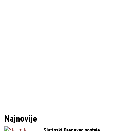
Najnovije
Slatinski Drenovac postaje