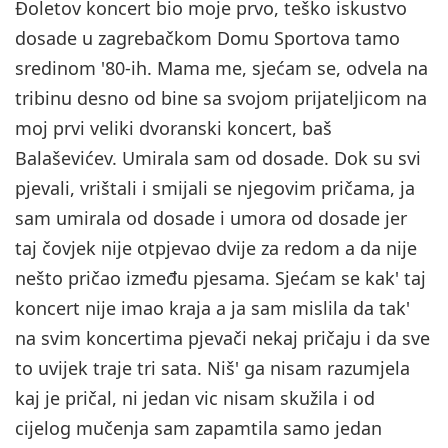
Đoletov koncert bio moje prvo, teško iskustvo
dosade u zagrebačkom Domu Sportova tamo
sredinom '80-ih. Mama me, sjećam se, odvela na
tribinu desno od bine sa svojom prijateljicom na
moj prvi veliki dvoranski koncert, baš
Balaševićev. Umirala sam od dosade. Dok su svi
pjevali, vrištali i smijali se njegovim pričama, ja
sam umirala od dosade i umora od dosade jer
taj čovjek nije otpjevao dvije za redom a da nije
nešto pričao između pjesama. Sjećam se kak' taj
koncert nije imao kraja a ja sam mislila da tak'
na svim koncertima pjevači nekaj pričaju i da sve
to uvijek traje tri sata. Niš' ga nisam razumjela
kaj je pričal, ni jedan vic nisam skužila i od
cijelog mučenja sam zapamtila samo jedan