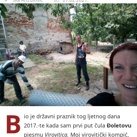
B
io je državni praznik tog ljetnog dana
2017.-te kada sam prvi put čula
Đoletovu
pjesmu
Virovitica.
Moj virovitički kompić,