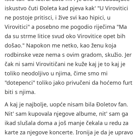
iskustvo čuti Đoleta kad pjeva kak' "U Virovitici
ne postoje pritisci, i žive svi kao hipici, u
Virovitici" a posebno me pogodio riječima "Ma
da su strme litice svud oko Virovitice opet bih
došao." Napokon me netko, kao ženu koja
rodbinske veze nema s ovim gradom, skužio. Jer
čak ni sami Virovitičani ne kuže kaj je to kaj je
toliko neodoljivo u njima, čime smo mi
"dotepenci" toliko jako privučeni da hoćemo furt
biti s njima.
A kaj je najbolje, uopće nisam bila Đoletov fan.
Nit' sam kupovala njegove albume, nit' sam ga
ikad slušala doma a još manje čekala u redu za
karte za njegove koncerte. Ironija je da je upravo