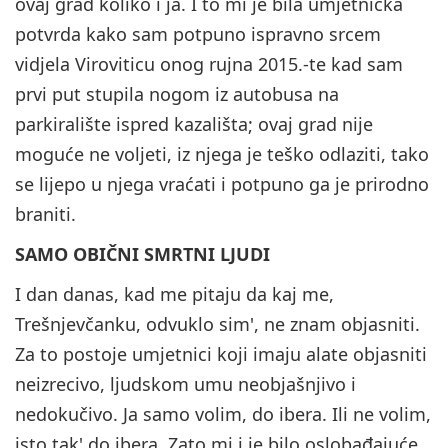
ovaj grad koliko i ja. I to mi je bila umjetnička
potvrda kako sam potpuno ispravno srcem
vidjela Viroviticu onog rujna 2015.-te kad sam
prvi put stupila nogom iz autobusa na
parkiralište ispred kazališta; ovaj grad nije
moguće ne voljeti, iz njega je teško odlaziti, tako
se lijepo u njega vraćati i potpuno ga je prirodno
braniti.
SAMO OBIČNI SMRTNI LJUDI
I dan danas, kad me pitaju da kaj me,
Trešnjevčanku, odvuklo sim', ne znam objasniti.
Za to postoje umjetnici koji imaju alate objasniti
neizrecivo, ljudskom umu neobjašnjivo i
nedokučivo. Ja samo volim, do ibera. Ili ne volim,
isto tak' do ibera. Zato mi i je bilo oslobađajuće