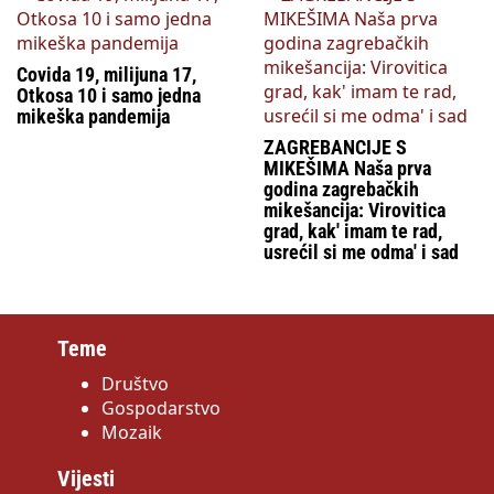
Covida 19, milijuna 17,
Otkosa 10 i samo jedna
mikeška pandemija
ZAGREBANCIJE S
MIKEŠIMA Naša prva
godina zagrebačkih
mikešancija: Virovitica
grad, kak' imam te rad,
usrećil si me odma' i sad
Teme
Društvo
Gospodarstvo
Mozaik
Vijesti