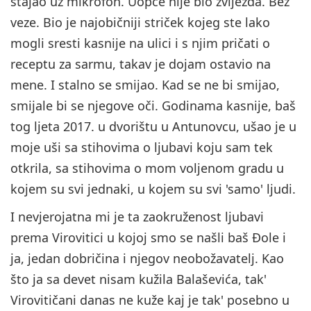
stajao uz mikrofon. Uopće nije bio zvijezda. Bez
veze. Bio je najobičniji striček kojeg ste lako
mogli sresti kasnije na ulici i s njim pričati o
receptu za sarmu, takav je dojam ostavio na
mene. I stalno se smijao. Kad se ne bi smijao,
smijale bi se njegove oči. Godinama kasnije, baš
tog ljeta 2017. u dvorištu u Antunovcu, ušao je u
moje uši sa stihovima o ljubavi koju sam tek
otkrila, sa stihovima o mom voljenom gradu u
kojem su svi jednaki, u kojem su svi 'samo' ljudi.
I nevjerojatna mi je ta zaokruženost ljubavi
prema Virovitici u kojoj smo se našli baš Đole i
ja, jedan dobričina i njegov neobožavatelj. Kao
što ja sa devet nisam kužila Balaševića, tak'
Virovitičani danas ne kuže kaj je tak' posebno u