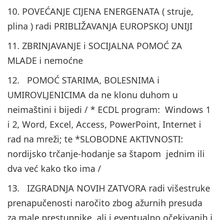
10. POVEĆANJE CIJENA ENERGENATA ( struje,
plina ) radi PRIBLIŽAVANJA EUROPSKOJ UNIJI
11. ZBRINJAVANJE i SOCIJALNA POMOĆ ZA
MLADE i nemoćne
12. POMOĆ STARIMA, BOLESNIMA i
UMIROVLJENICIMA da ne klonu duhom u
neimaštini i bijedi / * ECDL program: Windows 1
i 2, Word, Excel, Access, PowerPoint, Internet i
rad na mreži; te *SLOBODNE AKTIVNOSTI:
nordijsko trčanje-hodanje sa štapom jednim ili
dva već kako tko ima /
13. IZGRADNJA NOVIH ZATVORA radi višestruke
prenapučenosti naročito zbog ažurnih presuda
za male prestupnike, ali i eventualno očekivanih i