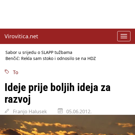
Virovitica.net
Toggl
navig
Sabor u srijedu o SLAPP tužbama
Benčić: Rekla sam stoko i odnosilo se na HDZ
Izmjene Zakona o visokom obrazovanju, profesori rade do 67.
godine
To
Sindikati traže zaštitu plaća od inflacije, Ćorić pregovore
najavio za jesen
Ideje prije boljih ideja za
Državni tajnik Rukavina: Hrvatska ima 3,6 milijuna birača
HŽ Infrastruktura: Nesreće na željezničkim prijelazima
razvoj
prepolovljene
Državni inspektorat opozvao Barebells pločicu - soft protein
Franjo Halusek
05.06.2012.
bar Coco Choco