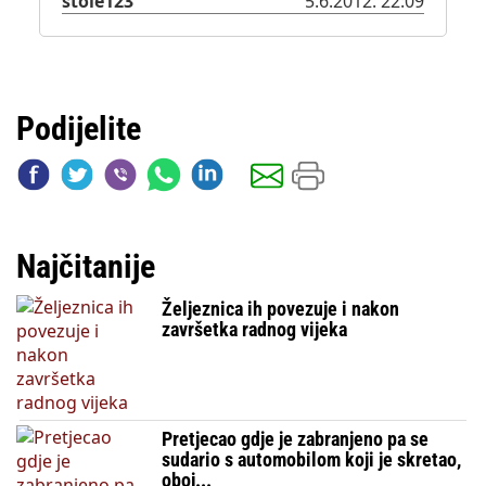
stole123
5.6.2012. 22:09
Podijelite
Najčitanije
Željeznica ih povezuje i nakon
završetka radnog vijeka
Pretjecao gdje je zabranjeno pa se
sudario s automobilom koji je skretao,
oboj...