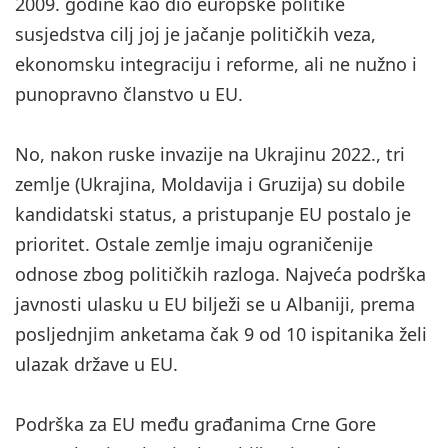
2009. godine kao dio europske politike
susjedstva cilj joj je jačanje političkih veza,
ekonomsku integraciju i reforme, ali ne nužno i
punopravno članstvo u EU.
No, nakon ruske invazije na Ukrajinu 2022., tri
zemlje (Ukrajina, Moldavija i Gruzija) su dobile
kandidatski status, a pristupanje EU postalo je
prioritet. Ostale zemlje imaju ograničenije
odnose zbog političkih razloga. Najveća podrška
javnosti ulasku u EU bilježi se u Albaniji, prema
posljednjim anketama čak 9 od 10 ispitanika želi
ulazak države u EU.
Podrška za EU među građanima Crne Gore