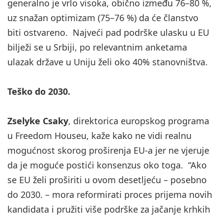
generalno je vrlo visoka, obično između 76–80 %,
uz snažan optimizam (75–76 %) da će članstvo
biti ostvareno. Najveći pad podrške ulasku u EU
bilježi se u Srbiji, po relevantnim anketama
ulazak države u Uniju želi oko 40% stanovništva.
Teško do 2030.
Zselyke Csaky
, direktorica europskog programa
u Freedom Houseu, kaže kako ne vidi realnu
mogućnost skorog proširenja EU-a jer ne vjeruje
da je moguće postići konsenzus oko toga. “Ako
se EU želi proširiti u ovom desetljeću – posebno
do 2030. – mora reformirati proces prijema novih
kandidata i pružiti više podrške za jačanje krhkih