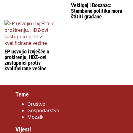
Vešligaj i Bosanac:
Stambena politika mora
štititi građane
EP usvojio izvješće o
proširenju, HDZ-ovi
zastupnici protiv
kvalificirane većine
Teme
Društvo
Gospodarstvo
Mozaik
Vijesti