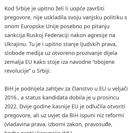
Kod Srbije je upitno želi li uopće završiti
pregovore, nije uskladila svoju vanjsku politiku s
onom Europske Unije posebno po pitanju
sankcija Ruskoj Federaciji nakon agresije na
Ukrajinu. Tu je i upitno stanje ljudskih prava,
slobode medija uz otvoreno prozivanje dijela
zemalja EU kako stoje iza navodne “obojene
revolucije” u Srbiji.
BiH je podnijela zahtjev za članstvo u EU u veljači
2016., a status kandidata dobila je u prosincu
2022. Dvije godine kasnije EU je odlučila otvoriti
pregovore, ali uz uvjet da BiH ispuni niz reformi
(vladavina prava, izborni zakon, pravosuđe,
borba protiv korupcije itd.).