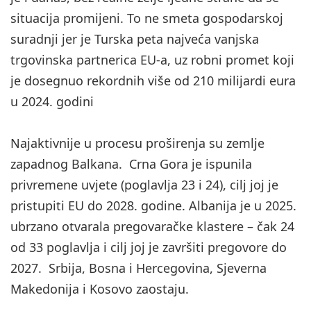
situacija promijeni. To ne smeta gospodarskoj
suradnji jer je Turska peta najveća vanjska
trgovinska partnerica EU-a, uz robni promet koji
je dosegnuo rekordnih više od 210 milijardi eura
u 2024. godini
Najaktivnije u procesu proširenja su zemlje
zapadnog Balkana. Crna Gora je ispunila
privremene uvjete (poglavlja 23 i 24), cilj joj je
pristupiti EU do 2028. godine. Albanija je u 2025.
ubrzano otvarala pregovaračke klastere – čak 24
od 33 poglavlja i cilj joj je završiti pregovore do
2027. Srbija, Bosna i Hercegovina, Sjeverna
Makedonija i Kosovo zaostaju.