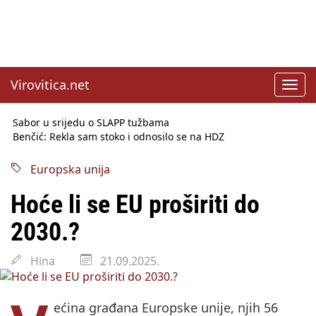
Virovitica.net
Toggl
navig
Sabor u srijedu o SLAPP tužbama
Benčić: Rekla sam stoko i odnosilo se na HDZ
Izmjene Zakona o visokom obrazovanju, profesori rade do 67.
godine
Europska unija
Sindikati traže zaštitu plaća od inflacije, Ćorić pregovore
najavio za jesen
Hoće li se EU proširiti do
Državni tajnik Rukavina: Hrvatska ima 3,6 milijuna birača
HŽ Infrastruktura: Nesreće na željezničkim prijelazima
2030.?
prepolovljene
Državni inspektorat opozvao Barebells pločicu - soft protein
Hina
21.09.2025.
bar Coco Choco
ećina građana Europske unije, njih 56