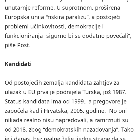
unutarnje reforme. U suprotnom, proširena
Europska unija "riskira paralizu“, a postojeći
problemi učinkovitosti, demokracije i
funkcioniranja "sigurno bi se dodatno povećali“,
piše Post.
Kandidati
Od postojećih zemalja kandidata zahtjev za
ulazak u EU prva je podnijela Turska, još 1987.
Status kandidata ima od 1999., a pregovore je
započela kad i Hrvatska, 2005. godine. No oni
nikada realno nisu napredovali, a zamrznuti su
od 2018. zbog “demokratskih nazadovanja”. Tako
je i danas, bez realne želje ijedne strane da se