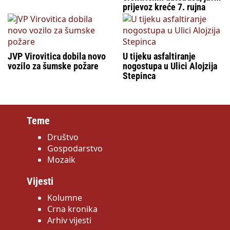
prijevoz kreće 7. rujna
JVP Virovitica dobila novo
U tijeku asfaltiranje
vozilo za šumske požare
nogostupa u Ulici Alojzija
Stepinca
Teme
Društvo
Gospodarstvo
Mozaik
Vijesti
Kolumne
Crna kronika
Arhiv vijesti