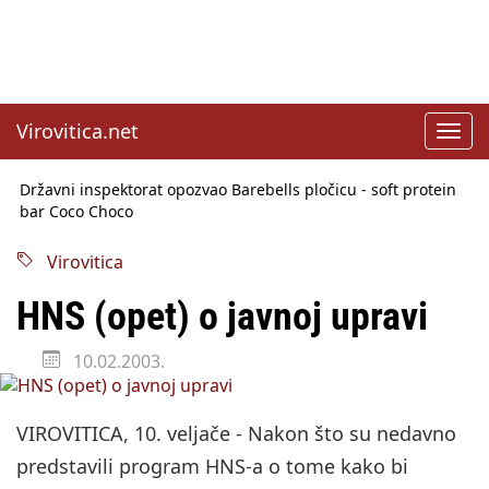
Virovitica.net
Toggl
navig
Državni inspektorat opozvao Barebells pločicu - soft protein
bar Coco Choco
Sabor u srijedu o SLAPP tužbama
Benčić: Rekla sam stoko i odnosilo se na HDZ
Virovitica
Izmjene Zakona o visokom obrazovanju, profesori rade do 67.
godine
HNS (opet) o javnoj upravi
Sindikati traže zaštitu plaća od inflacije, Ćorić pregovore
najavio za jesen
Državni tajnik Rukavina: Hrvatska ima 3,6 milijuna birača
10.02.2003.
HŽ Infrastruktura: Nesreće na željezničkim prijelazima
prepolovljene
VIROVITICA, 10. veljače - Nakon što su nedavno
predstavili program HNS-a o tome kako bi