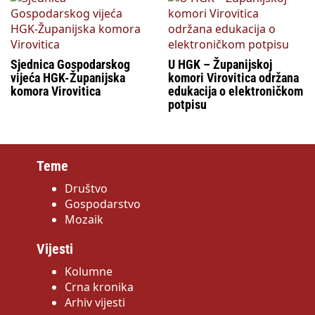
Sjednica Gospodarskog
U HGK – Županijskoj
vijeća HGK-Županijska
komori Virovitica održana
komora Virovitica
edukacija o elektroničkom
potpisu
Teme
Društvo
Gospodarstvo
Mozaik
Vijesti
Kolumne
Crna kronika
Arhiv vijesti