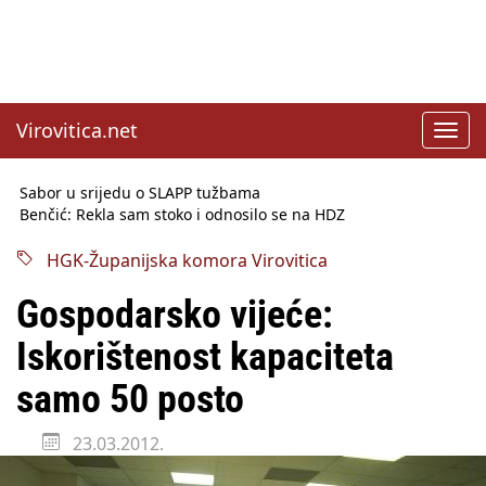
Virovitica.net
Toggl
navig
Sabor u srijedu o SLAPP tužbama
Benčić: Rekla sam stoko i odnosilo se na HDZ
Izmjene Zakona o visokom obrazovanju, profesori rade do 67.
godine
HGK-Županijska komora Virovitica
Sindikati traže zaštitu plaća od inflacije, Ćorić pregovore
najavio za jesen
Gospodarsko vijeće:
Državni tajnik Rukavina: Hrvatska ima 3,6 milijuna birača
HŽ Infrastruktura: Nesreće na željezničkim prijelazima
Iskorištenost kapaciteta
prepolovljene
Državni inspektorat opozvao Barebells pločicu - soft protein
samo 50 posto
bar Coco Choco
23.03.2012.