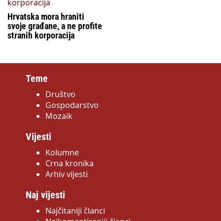
Hrvatska mora hraniti
svoje građane, a ne profite
stranih korporacija
Teme
Društvo
Gospodarstvo
Mozaik
Vijesti
Kolumne
Crna kronika
Arhiv vijesti
Naj vijesti
Najčitaniji članci