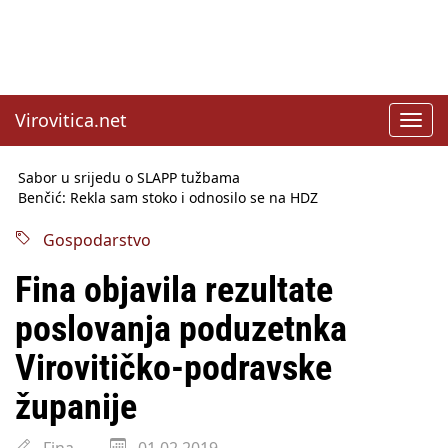
Virovitica.net
Toggl
navig
Sabor u srijedu o SLAPP tužbama
Benčić: Rekla sam stoko i odnosilo se na HDZ
Izmjene Zakona o visokom obrazovanju, profesori rade do 67.
godine
Gospodarstvo
Sindikati traže zaštitu plaća od inflacije, Ćorić pregovore
najavio za jesen
Fina objavila rezultate
Državni tajnik Rukavina: Hrvatska ima 3,6 milijuna birača
HŽ Infrastruktura: Nesreće na željezničkim prijelazima
poslovanja poduzetnka
prepolovljene
Državni inspektorat opozvao Barebells pločicu - soft protein
Virovitičko-podravske
bar Coco Choco
županije
Fina
01.02.2019.