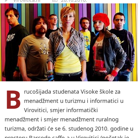
B
rucošijada studenata Visoke škole za
menadžment u turizmu i informatici u
Virovitici, smjer informatički
menadžment i smjer menadžment ruralnog
turizma, održati će se 6. studenog 2010. godine u
prostoru Barcode caffe-a u Virovitici (početak je