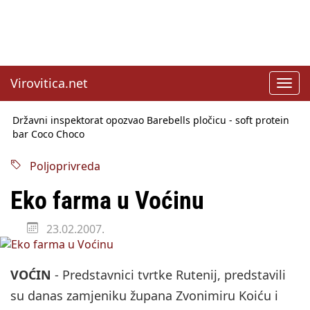
Virovitica.net
Toggl
navig
Državni inspektorat opozvao Barebells pločicu - soft protein
bar Coco Choco
Sabor u srijedu o SLAPP tužbama
Benčić: Rekla sam stoko i odnosilo se na HDZ
Izmjene Zakona o visokom obrazovanju, profesori rade do 67.
Poljoprivreda
godine
Sindikati traže zaštitu plaća od inflacije, Ćorić pregovore
Eko farma u Voćinu
najavio za jesen
Državni tajnik Rukavina: Hrvatska ima 3,6 milijuna birača
23.02.2007.
HŽ Infrastruktura: Nesreće na željezničkim prijelazima
prepolovljene
VOĆIN
- Predstavnici tvrtke Rutenij, predstavili
su danas zamjeniku župana Zvonimiru Koiću i