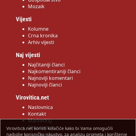
Mozaik
Vijesti
Kolumne
Crna kronika
Arhiv vijesti
Naj vijesti
Najčitaniji članci
Najkomentiraniji članci
Najnoviji komentari
Najnoviji članci
Virovitica.net
Naslovnica
Kontakt
Marketing
Impressum
Virovitica.net koristi kolačiće kako bi Vama omogućili
najbolje korisničko iskustvo, za analizu prometa i korištenje