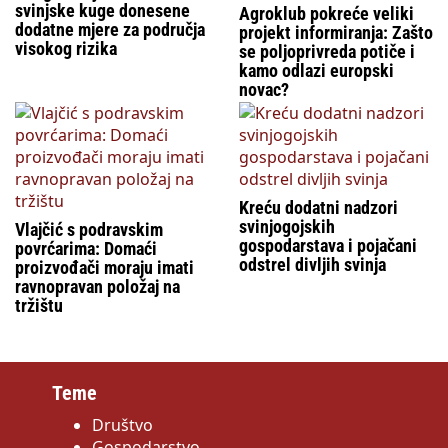
svinjske kuge donesene
Agroklub pokreće veliki
dodatne mjere za područja
projekt informiranja: Zašto
visokog rizika
se poljoprivreda potiče i
kamo odlazi europski
novac?
Kreću dodatni nadzori
svinjogojskih
Vlajčić s podravskim
gospodarstava i pojačani
povrćarima: Domaći
odstrel divljih svinja
proizvođači moraju imati
ravnopravan položaj na
tržištu
Teme
Društvo
Gospodarstvo