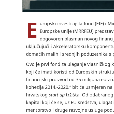
E
uropski investicijski fond (EIF) i 
Europske unije (MRRFEU) predstavi
dogovoren plasman novog financij
uključujući i Akceleratorsku komponentu, 
domaćih malih i srednjih poduzetnika s 
Ovo je prvi fond za ulaganje vlasničkog k
koji će imati koristi od Europskih struktu
financijski proizvod od 35 milijuna eura
kohezija 2014.-2020.“ bit će usmjeren na 
hrvatskog
start up
tržišta. Od odabranog 
kapital koji će se, uz EU sredstva, ulaga
mentorstvo i druge razvojne usluge podu