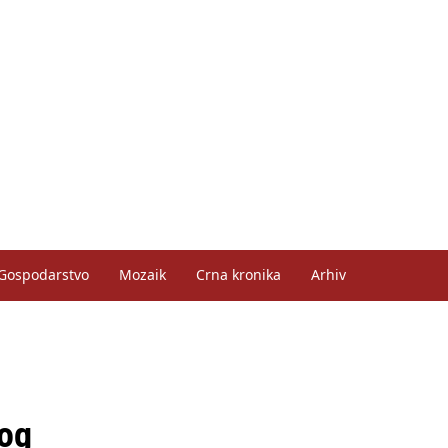
Gospodarstvo
Mozaik
Crna kronika
Arhiv
nog