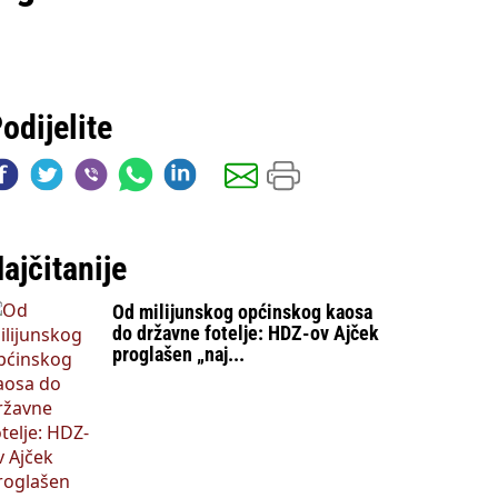
odijelite
ajčitanije
Od milijunskog općinskog kaosa
do državne fotelje: HDZ-ov Ajček
proglašen „naj...