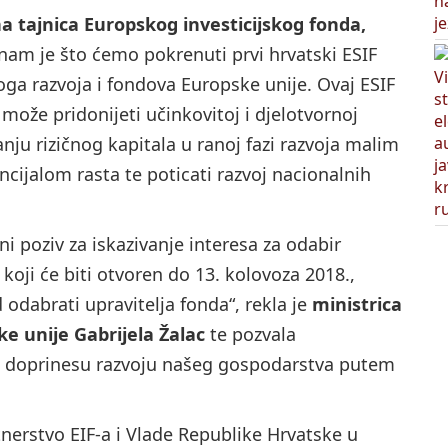
a tajnica Europskog investicijskog fonda,
o nam je što ćemo pokrenuti prvi hrvatski ESIF
ga razvoja i fondova Europske unije. Ovaj ESIF
može pridonijeti učinkovitoj i djelotvornoj
nju rizičnog kapitala u ranoj fazi razvoja malim
cijalom rasta te poticati razvoj nacionalnih
vni poziv za iskazivanje interesa za odabir
 koji će biti otvoren do 13. kolovoza 2018.,
 odabrati upravitelja fonda“, rekla je
ministrica
e unije Gabrijela Žalac
te pozvala
čin doprinesu razvoju našeg gospodarstva putem
rtnerstvo EIF-a i Vlade Republike Hrvatske u