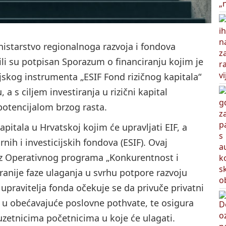
Ministarstvo regionalnoga razvoja i fondova
li su potpisan Sporazum o financiranju kojim je
skog instrumenta „ESIF Fond rizičnog kapitala“
a s ciljem investiranja u rizični kapital
potencijalom brzog rasta.
apitala u Hrvatskoj kojim će upravljati EIF, a
rnih i investicijskih fondova (ESIF). Ovaj
 iz Operativnog programa „Konkurentnost i
ranije faze ulaganja u svrhu potpore razvoju
upravitelja fonda očekuje se da privuče privatni
ti u obećavajuće poslovne pothvate, te osigura
zetnicima početnicima u koje će ulagati.