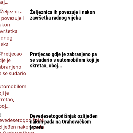
Željeznica ih povezuje i nakon
završetka radnog vijeka
Pretjecao gdje je zabranjeno pa
se sudario s automobilom koji je
skretao, oboj...
Devedesetogodišnjak ozlijeđen
nakon pada na Orahovačkom
jezeru