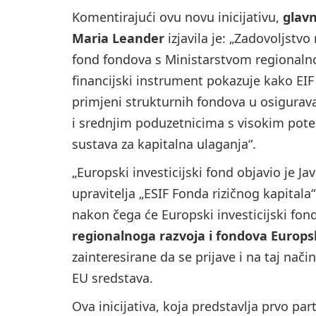
Komentirajući ovu novu inicijativu,
glavn
Maria Leander
izjavila je: „Zadovoljstv
fond fondova s Ministarstvom regionalno
financijski instrument pokazuje kako EIF 
primjeni strukturnih fondova u osigurava
i srednjim poduzetnicima s visokim poten
sustava za kapitalna ulaganja“.
„Europski investicijski fond objavio je Ja
upravitelja „ESIF Fonda rizičnog kapitala“
nakon čega će Europski investicijski fond
regionalnoga razvoja i fondova Europsk
zainteresirane da se prijave i na taj na
EU sredstava.
Ova inicijativa, koja predstavlja prvo pa