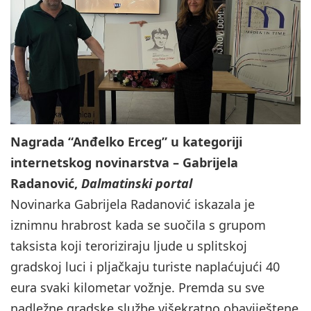
Nagrada “Anđelko Erceg” u kategoriji
internetskog novinarstva – Gabrijela
Radanović,
Dalmatinski portal
Novinarka Gabrijela Radanović iskazala je
iznimnu hrabrost kada se suočila s grupom
taksista koji teroriziraju ljude u splitskoj
gradskoj luci i pljačkaju turiste naplaćujući 40
eura svaki kilometar vožnje. Premda su sve
nadležne gradske službe višekratno obaviještene