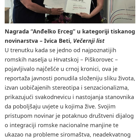
Nagrada “Anđelko Erceg” u kategoriji tiskanog
novinarstva – Ivica Beti,
Večernji list
U trenutku kada se jedno od najpoznatijih
romskih naselja u Hrvatskoj – Piškorovec –
pojavljivalo najčešće u crnoj kronici, ova je
reportaža javnosti ponudila složeniju sliku života,
izvan uobičajenih stereotipa i senzacionalizma,
prikazujući svakodnevicu i nastojanja stanovnika
da poboljšaju uvjete u kojima žive. Svojim
pristupom novinar je potaknuo društveni dijalog
o integraciji romske nacionalne manjine te
ukazao na probleme siromaštva, neadekvatnog