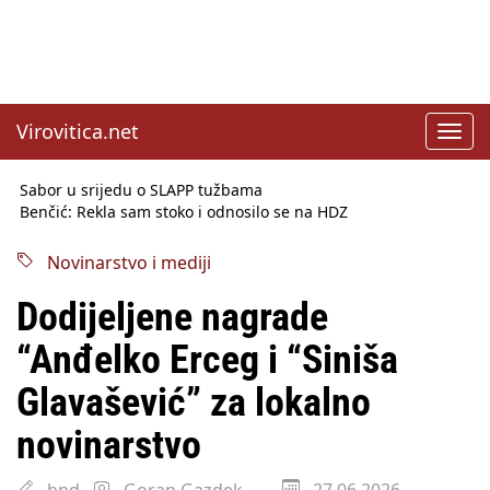
Virovitica.net
Toggl
navig
Sabor u srijedu o SLAPP tužbama
Benčić: Rekla sam stoko i odnosilo se na HDZ
Izmjene Zakona o visokom obrazovanju, profesori rade do 67.
godine
Novinarstvo i mediji
Sindikati traže zaštitu plaća od inflacije, Ćorić pregovore
najavio za jesen
Dodijeljene nagrade
Državni tajnik Rukavina: Hrvatska ima 3,6 milijuna birača
HŽ Infrastruktura: Nesreće na željezničkim prijelazima
“Anđelko Erceg i “Siniša
prepolovljene
Državni inspektorat opozvao Barebells pločicu - soft protein
Glavašević” za lokalno
bar Coco Choco
novinarstvo
hnd
Goran Gazdek
27.06.2026.