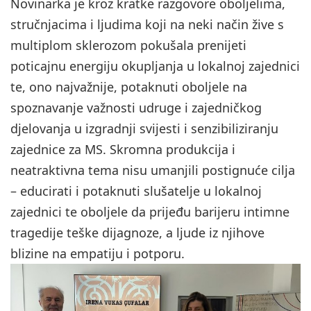
Novinarka je kroz kratke razgovore oboljelima,
stručnjacima i ljudima koji na neki način žive s
multiplom sklerozom pokušala prenijeti
poticajnu energiju okupljanja u lokalnoj zajednici
te, ono najvažnije, potaknuti oboljele na
spoznavanje važnosti udruge i zajedničkog
djelovanja u izgradnji svijesti i senzibiliziranju
zajednice za MS. Skromna produkcija i
neatraktivna tema nisu umanjili postignuće cilja
– educirati i potaknuti slušatelje u lokalnoj
zajednici te oboljele da prijeđu barijeru intimne
tragedije teške dijagnoze, a ljude iz njihove
blizine na empatiju i potporu.