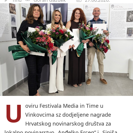
U
oviru Festivala Media in Time u
Vinkovcima sz dodjeljene nagrade
Hrvatskog novinarskog društva za
lokalno novinarstvo „Anđelko Erceg“ i „Siniša