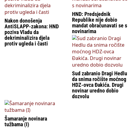
HND: Predsjednik
Republike nije dobio
Nakon donošenja
mandat obračunavati se s
AntiSLAPP-zakona: HND
novinarima
poziva Vladu da
dekriminalizira djela
protiv ugleda i časti
Sud zabranio Dragi Hedlu
da snima ročište moćnog
HDZ-ovca Đakića. Drugi
novinar uredno dobio
dozvolu
Šamaranje novinara
tužbama (I)