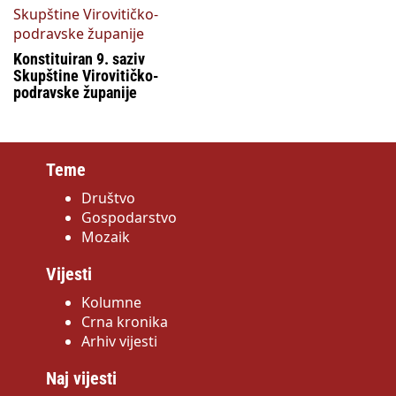
Konstituiran 9. saziv
Skupštine Virovitičko-
podravske županije
Teme
Društvo
Gospodarstvo
Mozaik
Vijesti
Kolumne
Crna kronika
Arhiv vijesti
Naj vijesti