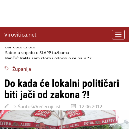
Virovitica.net
Toggl
navig
Sabor u srijedu o SLAPP tužbama
Benčić: Rekla sam stoko i odnosilo se na HDZ
Izmjene Zakona o visokom obrazovanju, profesori rade do 67.
godine
Županija
Sindikati traže zaštitu plaća od inflacije, Ćorić pregovore
najavio za jesen
Do kada će lokalni političari
Državni tajnik Rukavina: Hrvatska ima 3,6 milijuna birača
HŽ Infrastruktura: Nesreće na željezničkim prijelazima
biti jači od zakona ?!
prepolovljene
Državni inspektorat opozvao Barebells pločicu - soft protein
D. Šantoši/Večernji list
12.06.2012.
bar Coco Choco