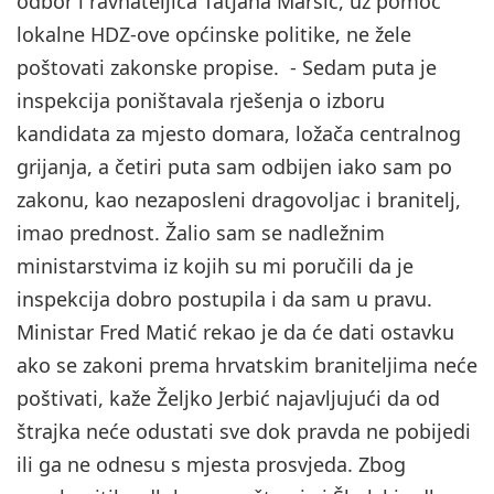
odbor i ravnateljica Tatjana Maršić, uz pomoć
lokalne HDZ-ove općinske politike, ne žele
poštovati zakonske propise. - Sedam puta je
inspekcija poništavala rješenja o izboru
kandidata za mjesto domara, ložača centralnog
grijanja, a četiri puta sam odbijen iako sam po
zakonu, kao nezaposleni dragovoljac i branitelj,
imao prednost. Žalio sam se nadležnim
ministarstvima iz kojih su mi poručili da je
inspekcija dobro postupila i da sam u pravu.
Ministar Fred Matić rekao je da će dati ostavku
ako se zakoni prema hrvatskim braniteljima neće
poštivati, kaže Željko Jerbić najavljujući da od
štrajka neće odustati sve dok pravda ne pobijedi
ili ga ne odnesu s mjesta prosvjeda. Zbog