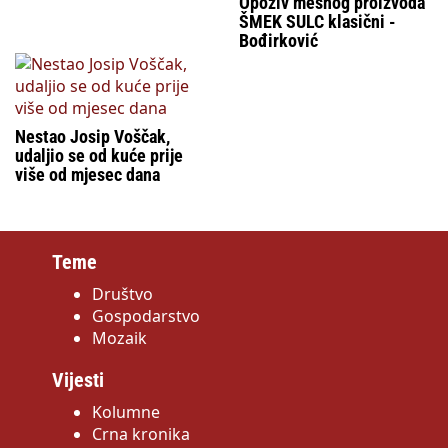
Opoziv mesnog proizvoda
ŠMEK SULC klasični -
Bođirković
Nestao Josip Voščak,
udaljio se od kuće prije
više od mjesec dana
Teme
Društvo
Gospodarstvo
Mozaik
Vijesti
Kolumne
Crna kronika