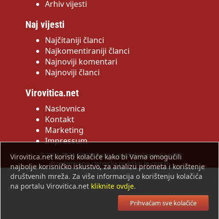
Arhiv vijesti
Naj vijesti
Najčitaniji članci
Najkomentiraniji članci
Najnoviji komentari
Najnoviji članci
Virovitica.net
Naslovnica
Kontakt
Marketing
Impressum
© 2001-2026 SINKO institut, urednik: Goran Gazdek
Virovitica.net koristi kolačiće kako bi Vama omogućili
Programiranje i tehnička podrška:
ie
-centar
najbolje korisničko iskustvo, za analizu prometa i korištenje
društvenih mreža. Za više informacija o korištenju kolačića
na portalu Virovitica.net
kliknite ovdje
.