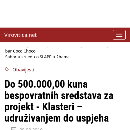
Virovitica.net
Toggl
navig
Sabor u srijedu o SLAPP tužbama
Benčić: Rekla sam stoko i odnosilo se na HDZ
Izmjene Zakona o visokom obrazovanju, profesori rade do 67.
godine
Obavijesti
Sindikati traže zaštitu plaća od inflacije, Ćorić pregovore
najavio za jesen
Do 500.000,00 kuna
Državni tajnik Rukavina: Hrvatska ima 3,6 milijuna birača
HŽ Infrastruktura: Nesreće na željezničkim prijelazima
bespovratnih sredstava za
prepolovljene
Državni inspektorat opozvao Barebells pločicu - soft protein
projekt - Klasteri –
bar Coco Choco
udruživanjem do uspjeha
05.03.2010.