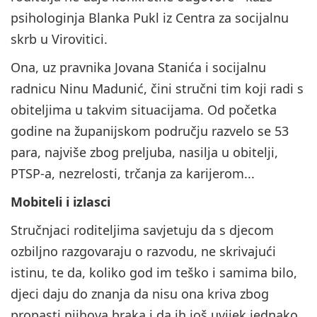
psihologinja Blanka Pukl iz Centra za socijalnu
skrb u Virovitici.
Ona, uz pravnika Jovana Stanića i socijalnu
radnicu Ninu Madunić, čini stručni tim koji radi s
obiteljima u takvim situacijama. Od početka
godine na županijskom području razvelo se 53
para, najviše zbog preljuba, nasilja u obitelji,
PTSP-a, nezrelosti, trčanja za karijerom...
Mobiteli i izlasci
Stručnjaci roditeljima savjetuju da s djecom
ozbiljno razgovaraju o razvodu, ne skrivajući
istinu, te da, koliko god im teško i samima bilo,
djeci daju do znanja da nisu ona kriva zbog
propasti njihova braka i da ih još uvijek jednako