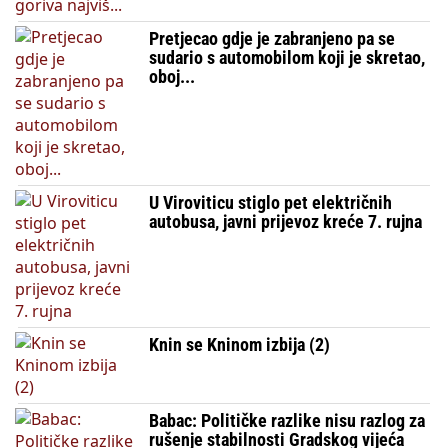
Pretjecao gdje je zabranjeno pa se
sudario s automobilom koji je skretao,
oboj...
U Viroviticu stiglo pet električnih
autobusa, javni prijevoz kreće 7. rujna
Knin se Kninom izbija (2)
Babac: Političke razlike nisu razlog za
rušenje stabilnosti Gradskog vijeća