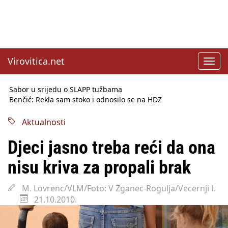
Virovitica.net
Toggl
navig
Sabor u srijedu o SLAPP tužbama
Benčić: Rekla sam stoko i odnosilo se na HDZ
Izmjene Zakona o visokom obrazovanju, profesori rade do 67.
godine
Aktualnosti
Sindikati traže zaštitu plaća od inflacije, Ćorić pregovore
najavio za jesen
Djeci jasno treba reći da ona
Državni tajnik Rukavina: Hrvatska ima 3,6 milijuna birača
HŽ Infrastruktura: Nesreće na željezničkim prijelazima
nisu kriva za propali brak
prepolovljene
Državni inspektorat opozvao Barebells pločicu - soft protein
M. Lovrenc/VLM/Foto: V Zganec-Rogulja/Vecernji l.
bar Coco Choco
21.10.2010.