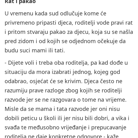
Rat i pakao
U vremenu kada sud odlučuje kome će
privremeno pripasti djeca, roditelji vode pravi rat
i pritom stvaraju pakao za djecu, koja su se našla
pred zidom i od kojih se odjednom očekuje da
budu suci mami ili tati.
- Dijete voli i treba oba roditelja, pa kad dođe u
situaciju da mora izabrati jednog, kojeg god
odabrao, osjećat će se krivim. Djeca često ne
razumiju prave razloge zbog kojih se roditelji
razvode jer se ne razgovara o tome na vrijeme.
Misle da se mama i tata razvode jer oni nisu
dobili peticu u školi ili jer nisu bili dobri, a vika i
svađa te međusobno vrijeđanje i prepucavanje
roditelja ne daje konkretne odgovore - kaže