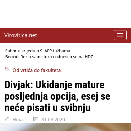
Virovitica.net
Toggl
navig
Sabor u srijedu o SLAPP tužbama
Benčić: Rekla sam stoko i odnosilo se na HDZ
Izmjene Zakona o visokom obrazovanju, profesori rade do 67.
godine
Od vrtića do fakulteta
Sindikati traže zaštitu plaća od inflacije, Ćorić pregovore
najavio za jesen
Divjak: Ukidanje mature
Državni tajnik Rukavina: Hrvatska ima 3,6 milijuna birača
HŽ Infrastruktura: Nesreće na željezničkim prijelazima
posljednja opcija, esej se
prepolovljene
Državni inspektorat opozvao Barebells pločicu - soft protein
neće pisati u svibnju
bar Coco Choco
Hina
31.03.2020.