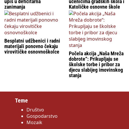
upis u deficitarna
učenicima gradskih škola i
zanimanja
Katoličke osnovne škole
Besplatni udžbenici i radni
materijali ponovno čekaju
virovitičke osnovnoškolce
Počela akcija „Naša Mreža
dobrote“: Prikupljaju se
školske torbe i pribor za
djecu slabijeg imovinskog
stanja
Teme
Društvo
Gospodarstvo
Mozaik