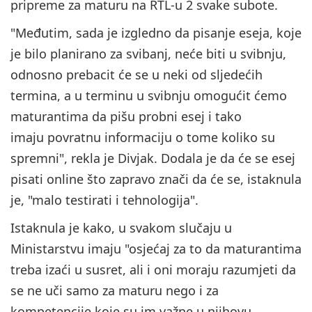
pripreme za maturu na RTL-u 2 svake subote.
"Međutim, sada je izgledno da pisanje eseja, koje
je bilo planirano za svibanj, neće biti u svibnju,
odnosno prebacit će se u neki od sljedećih
termina, a u terminu u svibnju omogućit ćemo
maturantima da pišu probni esej i tako
imaju povratnu informaciju o tome koliko su
spremni", rekla je Divjak. Dodala je da će se esej
pisati online što zapravo znači da će se, istaknula
je, "malo testirati i tehnologija".
Istaknula je kako, u svakom slučaju u
Ministarstvu imaju "osjećaj za to da maturantima
treba izaći u susret, ali i oni moraju razumjeti da
se ne uči samo za maturu nego i za
kompetencije koje su im važne u njihovu