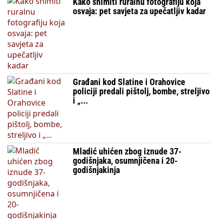
Kako snimiti ruralnu fotografiju koja
osvaja: pet savjeta za upečatljiv kadar
Građani kod Slatine i Orahovice
policiji predali pištolj, bombe, streljivo
i „...
Mladić uhićen zbog iznude 37-
godišnjaka, osumnjičena i 20-
godišnjakinja