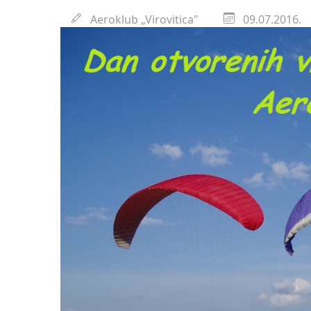
Državni inspektorat o
Aeroklub „Virovitica"
09.07.2016.