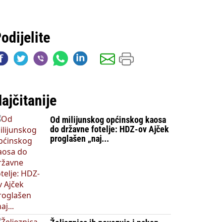
odijelite
ajčitanije
Od milijunskog općinskog kaosa
do državne fotelje: HDZ-ov Ajček
proglašen „naj...