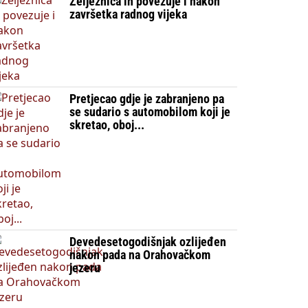
Željeznica ih povezuje i nakon
završetka radnog vijeka
Pretjecao gdje je zabranjeno pa
se sudario s automobilom koji je
skretao, oboj...
Devedesetogodišnjak ozlijeđen
nakon pada na Orahovačkom
jezeru