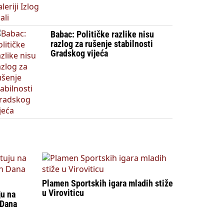
Babac: Političke razlike nisu
razlog za rušenje stabilnosti
Gradskog vijeća
Plamen Sportskih igara mladih stiže
u Viroviticu
ju na
 Dana