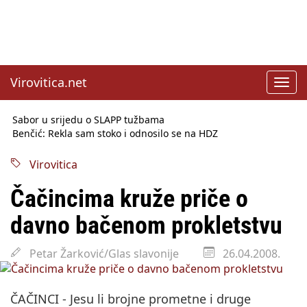
Virovitica.net
Toggl
navig
Sabor u srijedu o SLAPP tužbama
Benčić: Rekla sam stoko i odnosilo se na HDZ
Izmjene Zakona o visokom obrazovanju, profesori rade do 67.
godine
Virovitica
Sindikati traže zaštitu plaća od inflacije, Ćorić pregovore
najavio za jesen
Čačincima kruže priče o
Državni tajnik Rukavina: Hrvatska ima 3,6 milijuna birača
HŽ Infrastruktura: Nesreće na željezničkim prijelazima
davno bačenom prokletstvu
prepolovljene
Državni inspektorat opozvao Barebells pločicu - soft protein
Petar Žarković/Glas slavonije
26.04.2008.
bar Coco Choco
ČAČINCI - Jesu li brojne prometne i druge