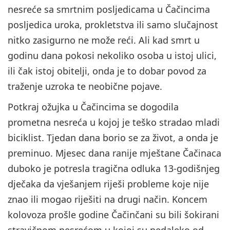
nesreće sa smrtnim posljedicama u Čačincima
posljedica uroka, prokletstva ili samo slučajnost
nitko zasigurno ne može reći. Ali kad smrt u
godinu dana pokosi nekoliko osoba u istoj ulici,
ili čak istoj obitelji, onda je to dobar povod za
traženje uzroka te neobične pojave.
Potkraj ožujka u Čačincima se dogodila
prometna nesreća u kojoj je teško stradao mladi
biciklist. Tjedan dana borio se za život, a onda je
preminuo. Mjesec dana ranije mještane Čačinaca
duboko je potresla tragična odluka 13-godišnjeg
dječaka da vješanjem riješi probleme koje nije
znao ili mogao riješiti na drugi način. Koncem
kolovoza prošle godine Čačinčani su bili šokirani
stravičnom nesrećom u kojoj su nedaleko od