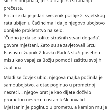
sličnih događaja, jer su tragična stradanja
prečesta.
Priča se da je jedan svećenik poslije 2. svjetskog
rata ubijen u Čačincima i da je njegovo ubojstvo
donijelo prokletstvo na selo.
“Čudno je da se toliko strašnih stvari događa”,
govore mještani. Zato su se zavjetovali Srcu
Isusovu i župnik Zdravko Radoš služi posebnu
misu kao vapaj za Božju pomoć i zaštitu svojih
župljana.
Mladi se čovjek ubio, njegova majka počinila je
samoubojstvo, a otac poginuo u prometnoj
nesreći. I njegov brat je kao dijete doživio
prometnu nesreću i ostao teški invalid.
Mještanin je poginuo u prometu, a kamion mu je