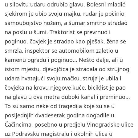
u silovitu udaru odrubio glavu. Bolesni mladić
sjekirom je ubio svoju majku, rudar je počinio
samoubojstvo nožem, a šumar smrtno stradao
na poslu u šumi. Traktorist se prevrnuo i
poginuo, čovjek je stradao kao pješak, žena se
smrzla, inspektor se automobilom zaletio u
kamenu ogradu i poginuo... Nešto dalje, ali u
istom mjestu, djevojčica je stradala od strujnog
udara hvatajući svoju mačku, struja je ubila i
čovjeka na krovu njegove kuće, biciklist je pao
na glavu u dva metra duboki kanal i preminuo...
To su samo neke od tragedija koje su se u
posljednjih dvadesetak godina dogodile u
Čačincima, posebno u predjelu Vinogradske ulice
uz Podravsku magistralu i okolnih ulica u