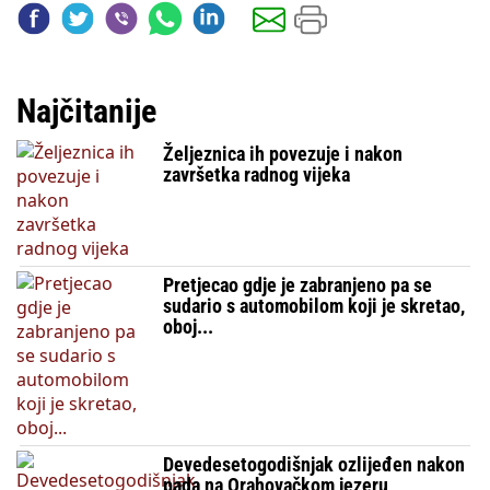
Najčitanije
Željeznica ih povezuje i nakon
završetka radnog vijeka
Pretjecao gdje je zabranjeno pa se
sudario s automobilom koji je skretao,
oboj...
Devedesetogodišnjak ozlijeđen nakon
pada na Orahovačkom jezeru