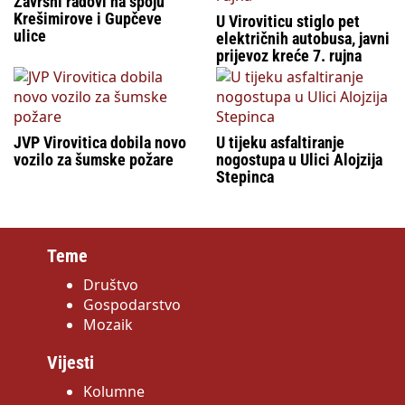
Završni radovi na spoju
Krešimirove i Gupčeve
U Viroviticu stiglo pet
ulice
električnih autobusa, javni
prijevoz kreće 7. rujna
JVP Virovitica dobila novo
U tijeku asfaltiranje
vozilo za šumske požare
nogostupa u Ulici Alojzija
Stepinca
Teme
Društvo
Gospodarstvo
Mozaik
Vijesti
Kolumne