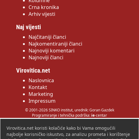
Kolumne
Crna kronika
Arhiv vijesti
Naj vijesti
Najčitaniji članci
Najkomentiraniji članci
Najnoviji komentari
Najnoviji članci
Virovitica.net
Naslovnica
Kontakt
Marketing
Impressum
© 2001-2026 SINKO institut, urednik: Goran Gazdek
Programiranje i tehnička podrška:
ie
-centar
Virovitica.net koristi kolačiće kako bi Vama omogućili
najbolje korisničko iskustvo, za analizu prometa i korištenje