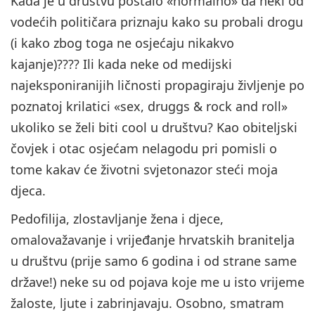
Kada je u društvu postalo «normalno» da neki od
vodećih političara priznaju kako su probali drogu
(i kako zbog toga ne osjećaju nikakvo
kajanje)???? Ili kada neke od medijski
najeksponiranijih ličnosti propagiraju življenje po
poznatoj krilatici «sex, druggs & rock and roll»
ukoliko se želi biti cool u društvu? Kao obiteljski
čovjek i otac osjećam nelagodu pri pomisli o
tome kakav će životni svjetonazor steći moja
djeca.
Pedofilija, zlostavljanje žena i djece,
omalovažavanje i vrijeđanje hrvatskih branitelja
u društvu (prije samo 6 godina i od strane same
države!) neke su od pojava koje me u isto vrijeme
žaloste, ljute i zabrinjavaju. Osobno, smatram