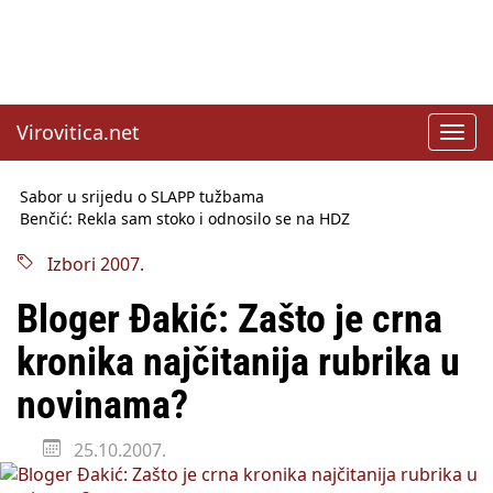
Virovitica.net
Toggl
navig
Sabor u srijedu o SLAPP tužbama
Benčić: Rekla sam stoko i odnosilo se na HDZ
Izmjene Zakona o visokom obrazovanju, profesori rade do 67.
godine
Izbori 2007.
Sindikati traže zaštitu plaća od inflacije, Ćorić pregovore
najavio za jesen
Bloger Đakić: Zašto je crna
Državni tajnik Rukavina: Hrvatska ima 3,6 milijuna birača
HŽ Infrastruktura: Nesreće na željezničkim prijelazima
kronika najčitanija rubrika u
prepolovljene
Državni inspektorat opozvao Barebells pločicu - soft protein
novinama?
bar Coco Choco
25.10.2007.