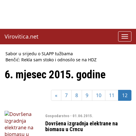
Virovitica.net
Toggl
navig
Sabor u srijedu o SLAPP tužbama
Benčić: Rekla sam stoko i odnosilo se na HDZ
Izmjene Zakona o visokom obrazovanju, profesori rade do 67.
godine
6. mjesec 2015. godine
Sindikati traže zaštitu plaća od inflacije, Ćorić pregovore
najavio za jesen
Državni tajnik Rukavina: Hrvatska ima 3,6 milijuna birača
«
7
8
9
10
11
12
HŽ Infrastruktura: Nesreće na željezničkim prijelazima
prepolovljene
Državni inspektorat opozvao Barebells pločicu - soft protein
bar Coco Choco
Gospodarstvo - 01.06.2015.
Dovršena izgradnja elektrane na
biomasu u Crncu