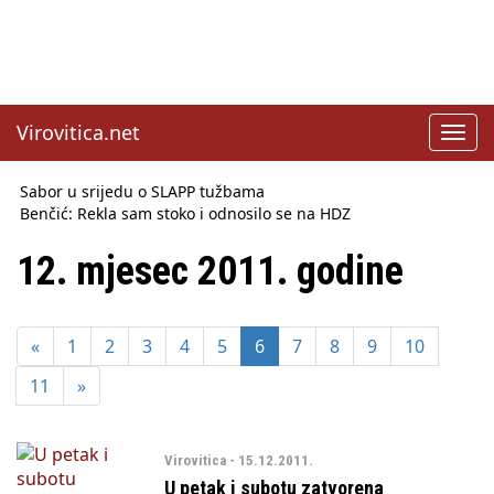
Virovitica.net
Toggl
navig
Sabor u srijedu o SLAPP tužbama
Benčić: Rekla sam stoko i odnosilo se na HDZ
Izmjene Zakona o visokom obrazovanju, profesori rade do 67.
godine
12. mjesec 2011. godine
Sindikati traže zaštitu plaća od inflacije, Ćorić pregovore
najavio za jesen
Državni tajnik Rukavina: Hrvatska ima 3,6 milijuna birača
«
1
2
3
4
5
6
7
8
9
10
HŽ Infrastruktura: Nesreće na željezničkim prijelazima
prepolovljene
11
»
Državni inspektorat opozvao Barebells pločicu - soft protein
bar Coco Choco
Virovitica - 15.12.2011.
U petak i subotu zatvorena