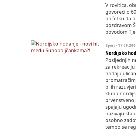
Virovitica, 
govoreći o 60
početku da pr
pozdravom ŠAL
povodom Tjed
Sport - 17.09.200
Nordijsko hod
Posljednjih n
za rekreacij
hodaju ulica
promatračima 
bi ih razuvjer
klubu nordijs
prvenstveno z
spajaju ugod
nazivaju šta
osobno zadov
tempo se regul