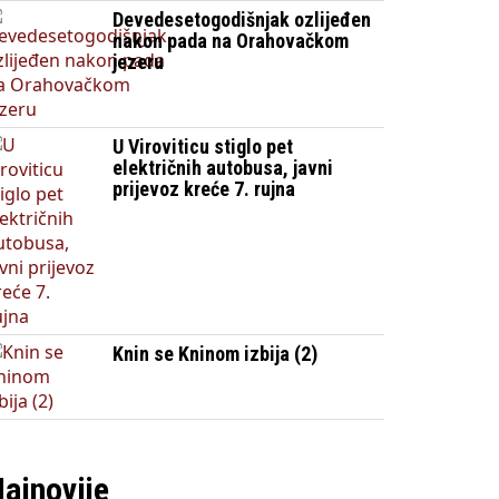
Devedesetogodišnjak ozlijeđen
nakon pada na Orahovačkom
jezeru
U Viroviticu stiglo pet
električnih autobusa, javni
prijevoz kreće 7. rujna
Knin se Kninom izbija (2)
ajnovije