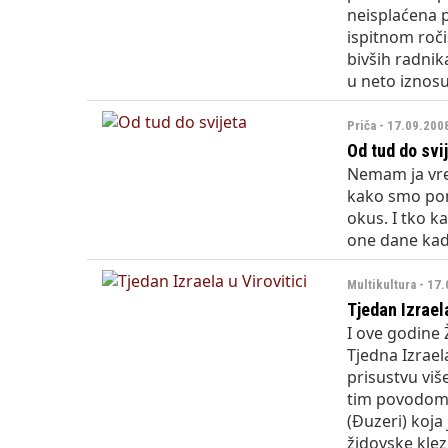
neisplaćena p
ispitnom roči
bivših radnik
u neto iznosu
Priča - 17.09.200
Od tud do svi
Nemam ja vre
kako smo pone
okus. I tko 
one dane kada
Multikultura - 17
Tjedan Izraela
I ove godine 
Tjedna Izrae
prisustvu viš
tim povodom,
(Đuzeri) koja 
židovske klez