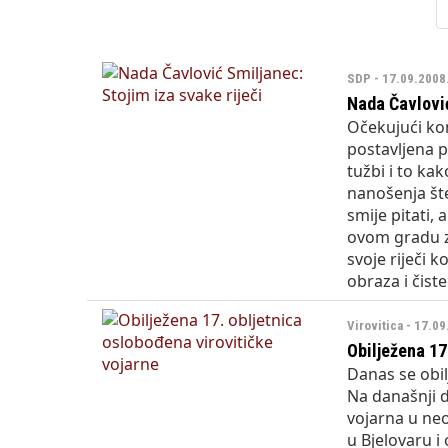
Državni inspektorat o
SDP - 17.09.2008
Nada Čavlović
Očekujući ko
postavljena p
tužbi i to ka
nanošenja štet
smije pitati, 
ovom gradu za
svoje riječi k
obraza i čiste
Virovitica - 17.0
Obilježena 17
Danas se obil
Na današnji d
vojarna u ne
u Bjelovaru i