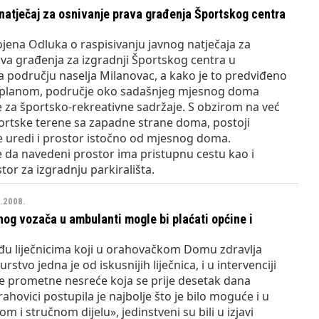
natječaj za osnivanje prava građenja Športskog centra
jena Odluka o raspisivanju javnog natječaja za
va građenja za izgradnji Športskog centra u
 području naselja Milanovac, a kako je to predviđeno
 planom, područje oko sadašnjeg mjesnog doma
 za športsko-rekreativne sadržaje. S obzirom na već
ortske terene sa zapadne strane doma, postoji
e uredi i prostor istočno od mjesnog doma.
 da navedeni prostor ima pristupnu cestu kao i
tor za izgradnju parkirališta.
9.2008.
og vozača u ambulanti mogle bi plaćati općine i
eđu liječnicima koji u orahovačkom Domu zdravlja
stvo jedna je od iskusnijih liječnica, i u intervenciji
ke prometne nesreće koja se prije desetak dana
ahovici postupila je najbolje što je bilo moguće i u
m i stručnom dijelu», jedinstveni su bili u izjavi