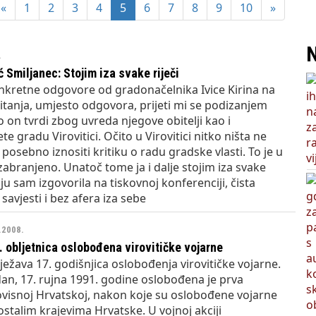
pozvao Barebells pločicu - soft protein bar Coco Choco
«
1
2
3
4
5
6
7
8
9
10
»
N
.
 Smiljanec: Stojim iza svake riječi
nkretne odgovore od gradonačelnika Ivice Kirina na
itanja, umjesto odgovora, prijeti mi se podizanjem
ko on tvrdi zbog uvreda njegove obitelji kao i
e gradu Virovitici. Očito u Virovitici nitko ništa ne
a posebno iznositi kritiku o radu gradske vlasti. To je u
branjeno. Unatoč tome ja i dalje stojim iza svake
oju sam izgovorila na tiskovnoj konferenciji, čista
 savjesti i bez afera iza sebe
9.2008.
. obljetnica oslobođena virovitičke vojarne
ježava 17. godišnjica oslobođenja virovitičke vojarne.
an, 17. rujna 1991. godine oslobođena je prva
ovisnoj Hrvatskoj, nakon koje su oslobođene vojarne
 ostalim krajevima Hrvatske. U vojnoj akciji