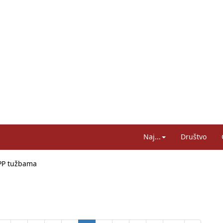
Naj...
Društvo
APP tužbama
ko i odnosilo se na HDZ
kom obrazovanju, profesori rade do 67. godine
 plaća od inflacije, Ćorić pregovore najavio za jesen
a: Hrvatska ima 3,6 milijuna birača
sreće na željezničkim prijelazima prepolovljene