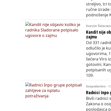
streljivo, tr
ručne izrade i
podnošenje K
Dossier Šećerana 
Kandit nije o
zajmu
Od 331 radnik
odlučilo je k
ugovorima, 1
šećera Viro iz
gotovini. Kan
potpisanih ug
109.
Gospodarstvo - 1
Radnici Inpo 
Bivši radnici
Zakona o osig
poslodavca po