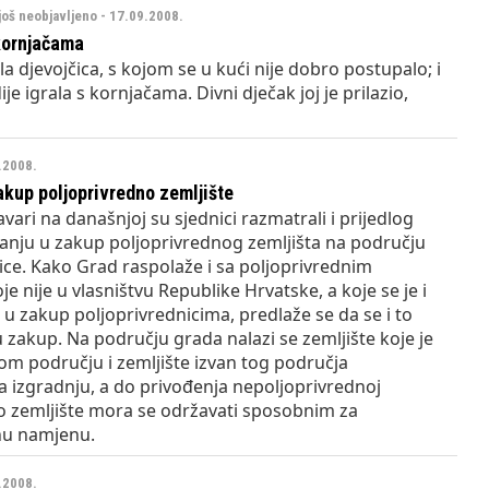
još neobjavljeno - 17.09.2008.
kornjačama
la djevojčica, s kojom se u kući nije dobro postupalo; i
je igrala s kornjačama. Divni dječak joj je prilazio,
9.2008.
akup poljoprivredno zemljište
vari na današnjoj su sjednici razmatrali i prijedlog
anju u zakup poljoprivrednog zemljišta na području
ice. Kako Grad raspolaže i sa poljoprivrednim
je nije u vlasništvu Republike Hrvatske, a koje se je i
u zakup poljoprivrednicima, predlaže se da se i to
u zakup. Na području grada nalazi se zemljište koje je
om području i zemljište izvan tog područja
 izgradnju, a do privođenja nepoljoprivrednoj
o zemljište mora se održavati sposobnim za
nu namjenu.
9.2008.