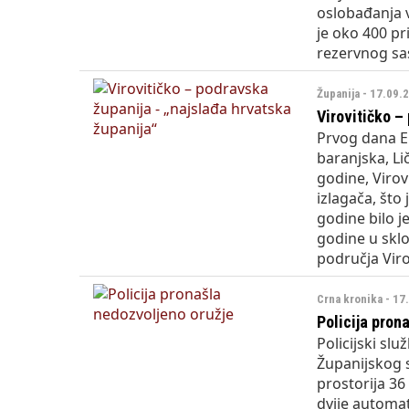
oslobađanja 
je oko 400 pr
rezervnog sas
Županija - 17.09.
Virovitičko –
Prvog dana Ek
baranjska, Li
godine, Virov
izlagača, što
godine bilo je
godine u sklo
područja Viro
Crna kronika - 17
Policija pron
Policijski sl
Županijskog s
prostorija 36
dvije automa