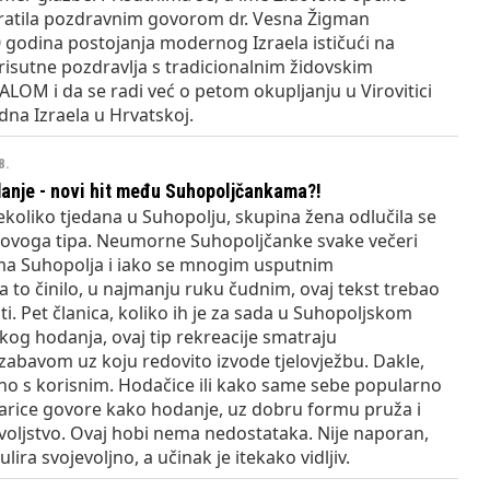
obratila pozdravnim govorom dr. Vesna Žigman
 godina postojanja modernog Izraela ističući na
isutne pozdravlja s tradicionalnim židovskim
OM i da se radi već o petom okupljanju u Virovitici
na Izraela u Hrvatskoj.
8.
anje - novi hit među Suhopoljčankama?!
ekoliko tjedana u Suhopolju, skupina žena odlučila se
u ovoga tipa. Neumorne Suhopoljčanke svake večeri
ma Suhopolja i iako se mnogim usputnim
to činilo, u najmanju ruku čudnim, ovaj tekst trebao
iti. Pet članica, koliko ih je za sada u Suhopoljskom
kog hodanja, ovaj tip rekreacije smatraju
abavom uz koju redovito izvode tjelovježbu. Dakle,
no s korisnim. Hodačice ili kako same sebe popularno
parice govore kako hodanje, uz dobru formu pruža i
oljstvo. Ovaj hobi nema nedostataka. Nije naporan,
ira svojevoljno, a učinak je itekako vidljiv.