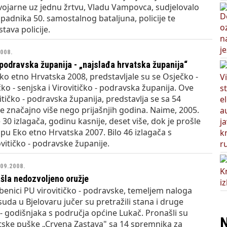
vojarne uz jednu žrtvu, Vladu Vampovca, sudjelovalo
ipadnika 50. samostalnog bataljuna, policije te
tava policije.
2008.
 podravska županija - „najslađa hrvatska županija“
o etno Hrvatska 2008, predstavljale su se Osječko -
čko - senjska i Virovitičko - podravska županija. Ove
itičko - podravska županija, predstavlja se sa 54
 je značajno više nego prijašnjih godina. Naime, 2005.
 30 izlagača, godinu kasnije, deset više, dok je prošle
pu Eko etno Hrvatska 2007. Bilo 46 izlagača s
vitičko - podravske županije.
.09.2008.
ašla nedozvoljeno oružje
užbenici PU virovitičko - podravske, temeljem naloga
uda u Bjelovaru jučer su pretražili stana i druge
 - godišnjaka s područja općine Lukač. Pronašli su
N
tske puške „Crvena Zastava" sa 14 spremnika za