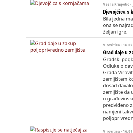
Vesna Krmpotić - 
Djevojčica s 
Bila jedna ma
ona se najradi
željan igre.
Virovitica - 16.0
Grad daje u z
Gradski pogla
Odluke o dav
Grada Virovit
zemljištem ko
dosad davalo 
zemljište da 
u građevinsk
predviđeno za
namjeni takv
poljoprivred
Virovitica - 16.0