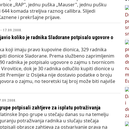
i torbice „RAP", jednu puška „Mauser", jednu pušku
 644 komada streljiva raznog callibra. Slijedi
aznene i prekršajne prijave.
- 17.09.2008.
bjavio koliko je radnika Sladorane potpisalo ugovore o
a koji imaju pravo kupovine dionica, 329 radnika
upiti dionice Sladorane. Prema službeno zaprimljenim
90 radnika je potpisalo ugovore o zajmu s tvornicom
 Virovitice, dok je 30 radnika odlučilo kupiti dionice u
dit Premijer iz Osijeka nije dostavio podatke o broju
ovora o zajmu, no teoretski taj broj može biti najviše
7.09.2008.
grupe potpisali zahtjeve za isplatu potraživanja
 slatinske Inpo grupe u stečaju danas su na temelju
uranju potraživanja radnika u slučaju stečaja
tpisali obrasce zahtjeva za ostvarivanje prava na