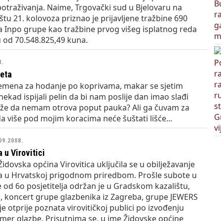
otraživanja. Naime, Trgovački sud u Bjelovaru na
štu 21. kolovoza priznao je prijavljene tražbine 690
a Inpo grupe kao tražbine prvog višeg isplatnog reda
 od 70.548.825,49 kuna.
8.
jeta
mena za hodanje po koprivama, makar se sjetim
kad ispijali pelin da bi nam poslije dan imao slađi
kaže da nemam otrova poput pauka? Ali ga čuvam za
 više pod mojim koracima neće šuštati lišće...
.09.2008.
 u Virovitici
Židovska općina Virovitica uključila se u obilježavanje
la u Hrvatskoj prigodnom priredbom. Prošle subote u
e od 6o posjetitelja održan je u Gradskom kazalištu,
 koncert grupe glazbenika iz Zagreba, grupe JEWERS
je otprije poznata virovitičkoj publici po izvođenju
mer glazbe. Prisutnima se, u ime Židovske općine