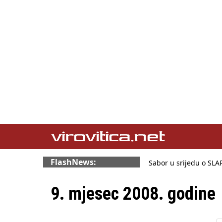
FlashNews:
Sabor u srijedu o SL
Benčić: Rekla sam sto
Izmjene Zakona o viso
9. mjesec 2008. godine
Sindikati traže zaštitu
Državni tajnik Rukavin
HŽ Infrastruktura: Ne