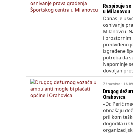
Raspisuje se 
u Milanovcu
Danas je usvo
osnivanje pra
Milanovcu. Na
i prostornim
predviđeno je
izgrađene šp
potreba da s
Napominje se
dovoljan pros
Zdravstvo - 16.0
Drugog dežurn
Orahovica
«Dr. Perić m
obnašaju dežur
prilikom teš
dogodila u Or
organizacijsko