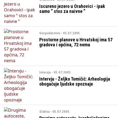
Iscureno jezero u Orahovici - ipak
samo “ stos za naivne ”
Gospodarstvo - 05.07.2005.
Prostorne planove u Hrvatskoj ima 57
gradova i općina, 72 nema
Intervju - 05.07.2005.
Intervju - Željko Tomičić: Arheologija
obogaćuje ljudske spoznaje
Slatina - 05.07.2005.