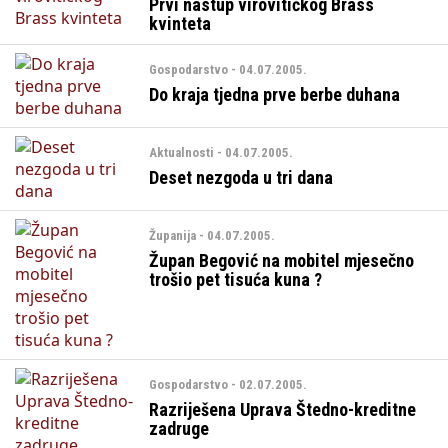
Prvi nastup virovitičkog Brass
kvinteta
Gospodarstvo - 04.07.2005.
Do kraja tjedna prve berbe duhana
Aktualnosti - 04.07.2005.
Deset nezgoda u tri dana
Županija - 04.07.2005.
Župan Begović na mobitel mjesečno
trošio pet tisuća kuna ?
Gospodarstvo - 02.07.2005.
Razriješena Uprava Štedno-kreditne
zadruge