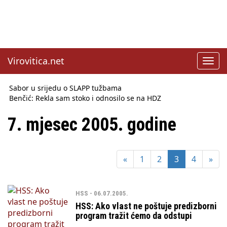
Virovitica.net
Toggl
navig
Sabor u srijedu o SLAPP tužbama
Benčić: Rekla sam stoko i odnosilo se na HDZ
Izmjene Zakona o visokom obrazovanju, profesori rade do 67.
godine
7. mjesec 2005. godine
Sindikati traže zaštitu plaća od inflacije, Ćorić pregovore
najavio za jesen
Državni tajnik Rukavina: Hrvatska ima 3,6 milijuna birača
«
1
2
3
4
»
HŽ Infrastruktura: Nesreće na željezničkim prijelazima
prepolovljene
Državni inspektorat opozvao Barebells pločicu - soft protein
bar Coco Choco
HSS - 06.07.2005.
HSS: Ako vlast ne poštuje predizborni
program tražit ćemo da odstupi