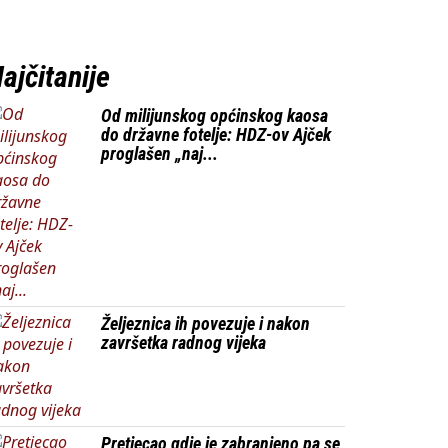
ajčitanije
Od milijunskog općinskog kaosa
do državne fotelje: HDZ-ov Ajček
proglašen „naj...
Željeznica ih povezuje i nakon
završetka radnog vijeka
Pretjecao gdje je zabranjeno pa se