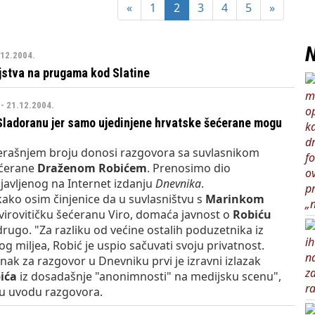
pozvao Barebells pločicu - soft protein bar Coco Choco
«
1
2
3
4
5
»
N
.12.2004.
stva na prugama kod Slatine
- 21.12.2004.
Sladoranu jer samo ujedinjene hrvatske šećerane mogu
erašnjem broju donosi razgovora sa suvlasnikom
ećerane
Draženom Robićem
. Prenosimo dio
javljenog na Internet izdanju
Dnevnika
.
kako osim činjenice da u suvlasništvu s
Marinkom
virovitičku šećeranu Viro, domaća javnost o
Robiću
drugo. "Za razliku od većine ostalih poduzetnika iz
g miljea, Robić je uspio sačuvati svoju privatnost.
nak za razgovor u Dnevniku prvi je izravni izlazak
ića
iz dosadašnje "anonimnosti" na medijsku scenu",
 u uvodu razgovora.