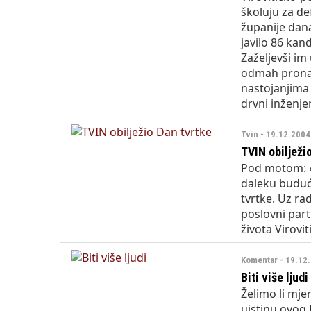
školuju za de
županije dana
javilo 86 kan
Zaželjevši im
odmah prona
nastojanjima ž
drvni inženje
Tvin - 19.12.2004
TVIN obilježi
Pod motom: «9
daleku budućn
tvrtke. Uz ra
poslovni part
života Virovi
Komentar - 19.12
Biti više ljudi
Želimo li mjer
uistinu ovog 