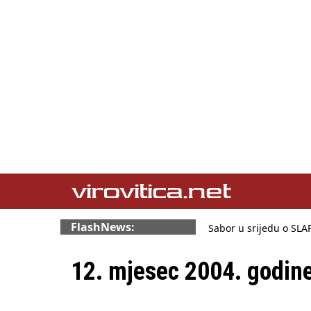
FlashNews:
Sabor u srijedu o SL
Benčić: Rekla sam sto
Izmjene Zakona o viso
12. mjesec 2004. godin
Sindikati traže zaštitu
Državni tajnik Rukavin
HŽ Infrastruktura: Ne