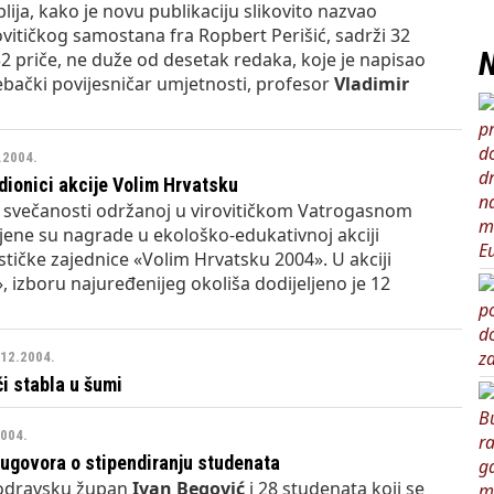
blija, kako je novu publikaciju slikovito nazvao
ovitičkog samostana fra Ropbert Perišić, sadrži 32
N
 32 priče, ne duže od desetak redaka, koje je napisao
bački povijesničar umjetnosti, profesor
Vladimir
2.2004.
ionici akcije Volim Hrvatsku
 svečanosti održanoj u virovitičkom Vatrogasnom
jene su nagrade u ekološko-edukativnoj akciji
stičke zajednice «Volim Hrvatsku 2004». U akciji
t», izboru najuređenijeg okoliša dodijeljeno je 12
.12.2004.
i stabla u šumi
2004.
ugovora o stipendiranju studenata
podravsku župan
Ivan Begović
i 28 studenata koji se