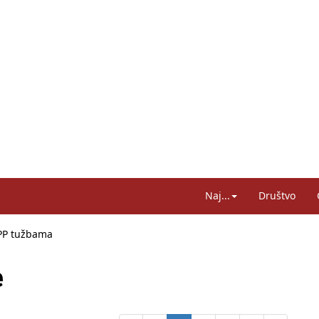
Naj...
Društvo
APP tužbama
ko i odnosilo se na HDZ
kom obrazovanju, profesori rade do 67. godine
e
 plaća od inflacije, Ćorić pregovore najavio za jesen
a: Hrvatska ima 3,6 milijuna birača
sreće na željezničkim prijelazima prepolovljene