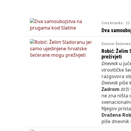
Državni inspektorat o
Crna kronika - 22
Dva samouboj
Dossier Šećerana 
Robić: Želim 
preživjeti
Dnevnik
u juč
virovitičke š
razgovora ob
Dnevnik
piše 
Zadrom
drži 
ne zna ništa 
svenacionalno
Njegov prista
Dražena Rob
piše dnevnik