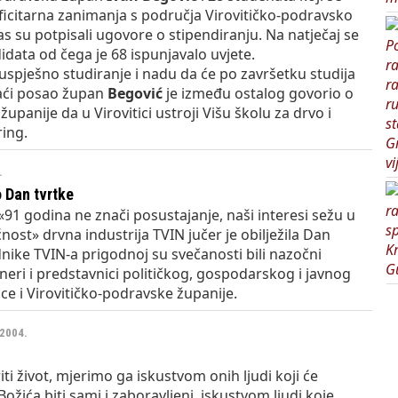
ficitarna zanimanja s područja Virovitičko-podravsko
s su potpisali ugovore o stipendiranju. Na natječaj se
didata od čega je 68 ispunjavalo uvjete.
 uspješno studiranje i nadu da će po završetku studija
ći posao župan
Begović
je između ostalog govorio o
upanije da u Virovitici ustroji Višu školu za drvo i
ring.
.
o Dan tvrtke
1 godina ne znači posustajanje, naši interesi sežu u
ost» drvna industrija TVIN jučer je obilježila Dan
dnike TVIN-a prigodnoj su svečanosti bili nazočni
neri i predstavnici političkog, gospodarskog i javnog
tice i Virovitičko-podravske županije.
.2004.
iti život, mjerimo ga iskustvom onih ljudi koji će
Božića biti sami i zaboravljeni, iskustvom ljudi koje