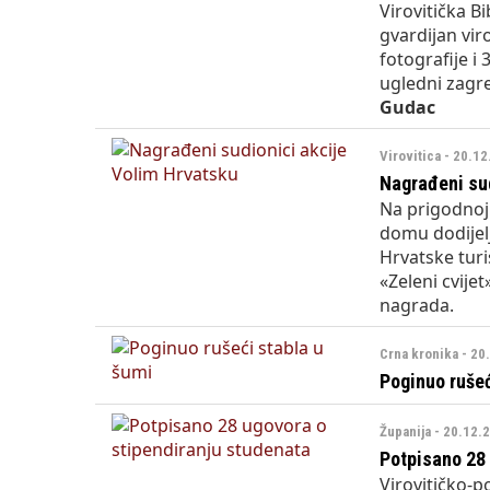
Virovitička Bi
gvardijan vir
fotografije i
ugledni zagre
Gudac
Virovitica - 20.1
Nagrađeni sud
Na prigodnoj
domu dodijel
Hrvatske turi
«Zeleni cvije
nagrada.
Crna kronika - 20
Poginuo rušeć
Županija - 20.12.
Potpisano 28 
Virovitičko-