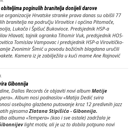
04.
obiteljima poginulih branitelja donijeli darove
e organizacije Hrvatske stranke prava danas su obišli 77
lih branitelja na području Virovitice i općina Pitomače,
olja, Lukača i Špišuć Bukovioce. Predsjednik HSP-a
silav Hlavati, tajnik ogranka Tihomir Vuk, predsjednik HOS-
rovitica Tomislav Vampovac i predsjednik HSP-a Virovitičko-
anije Zvonimir Šimić u povodu božićnih blagdana uručili
akete. Kamera iz je zabilježila u kući mame Ane Rajnović
4.
vira Gibonnija
dine,
Dallas Records
će objaviti novi album
Matije
pera». Album nosi podnaslov «Matija Dedić svira
onosi osebujno glazbeno putovanje kroz 12 predivnih jazz
znatih pjesama
Zlatana Stipišića - Gibonnija.
dba albuma «Tempera» (kao i sve ostale) zadržala je
Gibonnijev
light motiv, ali je uz to dobila potpuno novi