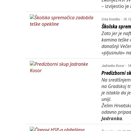
– izvijestio je
Crna kronika - 18.1
Školska sprem
Zato jer je na
kamina teške 
današnji
Večern
«pljusnula» na
Jadranka Kosor - 1
Predizborni s
Na središnjem
na Gradskoj tr
je istakla da 
uniji.
Želim Hrvatsku 
odavno pripada
Jadranka
.