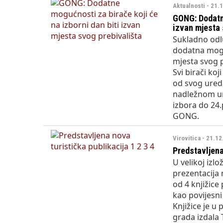
Aktualnosti - 21.
GONG: Dodatne
izvan mjesta 
Sukladno odl
dodatna mogu
mjesta svog p
Svi birači ko
od svog ureda
nadležnom ur
izbora do 24.
GONG.
Virovitica - 21.1
Predstavljena
U velikoj iz
prezentacija n
od 4 knjižice
kao povijesni 
Knjižice je u
grada izdala T