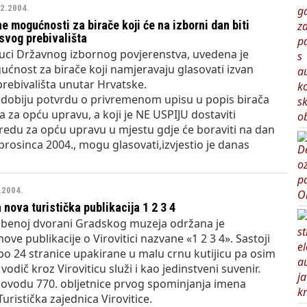
12.2004.
 mogućnosti za birače koji će na izborni dan biti
svog prebivališta
uci Državnog izbornog povjerenstva, uvedena je
ćnost za birače koji namjeravaju glasovati izvan
rebivališta unutar Hrvatske.
ji dobiju potvrdu o privremenom upisu u popis birača
 za opću upravu, a koji je NE USPIJU dostaviti
edu za opću upravu u mjestu gdje će boraviti na dan
prosinca 2004., mogu glasovati,izvjestio je danas
2.2004.
 nova turistička publikacija 1 2 3 4
ložbenoj dvorani Gradskog muzeja održana je
ove publikacije o Virovitici nazvane «1 2 3 4». Sastoji
 po 24 stranice upakirane u malu crnu kutijicu pa osim
vodič kroz Viroviticu služi i kao jedinstveni suvenir.
 povodu 770. obljetnice prvog spominjanja imena
uristička zajednica Virovitice.