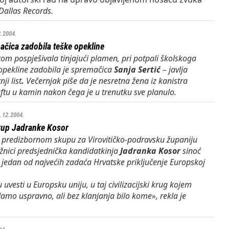
Dallas Records.
2.2004.
ačica zadobila teške opekline
ftom pospješivala tinjajući plamen, pri potpali školskoga
opekline zadobila je spremačica
Sanja Sertić
– javlja
ji list
.
Večernjak
piše da je nesretna žena iz kanistra
ftu u kamin nakon čega je u trenutku sve planulo.
8.12.2004.
kup Jadranke Kosor
 predizbornom skupu za Virovitičko-podravsku županiju
žnici predsjednička kandidatkinja
Jadranka Kosor
sinoć
je jedan od najvećih zadaća Hrvatske priključenje Europskoj
uvesti u Europsku uniju, u taj civilizacijski krug kojem
mo uspravno, ali bez klanjanja bilo kome», rekla je