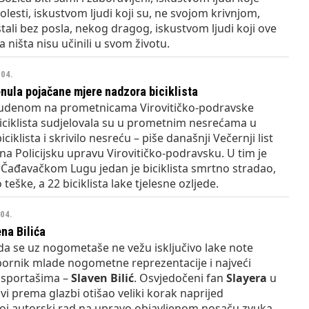
lesti, iskustvom ljudi koji su, ne svojom krivnjom,
tali bez posla, nekog dragog, iskustvom ljudi koji ove
ništa nisu učinili u svom životu.
004.
enula pojačane mjere nadzora biciklista
udenom na prometnicama Virovitičko-podravske
iciklista sudjelovala su u prometnim nesrećama u
iciklista i skrivilo nesreću – piše današnji Večernji list
 na Policijsku upravu Virovitičko-podravsku. U tim je
Čađavačkom Lugu jedan je biciklista smrtno stradao,
 teške, a 22 biciklista lake tjelesne ozljede.
004.
na Bilića
da se uz nogometaše ne vežu isključivo lake note
zbornik mlade nogometne reprezentacije i najveći
 sportašima –
Slaven Bilić
. Osvjedočeni fan
Slayera
u
avi prema glazbi otišao veliki korak naprijed
svoj autorski rad na upravo objavljenom nosaču zvuka