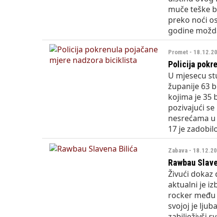
muče teške bo
preko noći os
godine možda 
Promet - 18.12.2
Policija pokr
U mjesecu st
županije 63 b
kojima je 35 b
pozivajući se
nesrećama u 
17 je zadobilo
Zabava - 18.12.2
Rawbau Slave
Živući dokaz 
aktualni je i
rocker među
svojoj je ljub
zabilježivši 