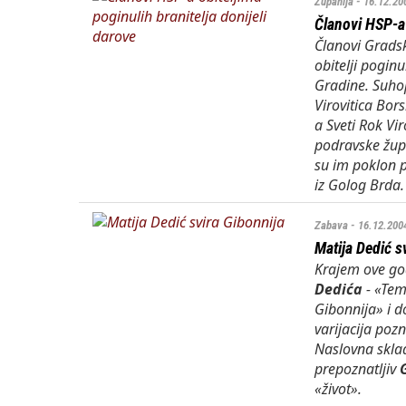
Županija - 16.12.20
Članovi HSP-a 
Članovi Gradsk
obitelji poginu
Gradine. Suhop
Virovitica Bor
a Sveti Rok Vi
podravske žup
su im poklon p
iz Golog Brda.
Zabava - 16.12.200
Matija Dedić s
Krajem ove go
Dedića
- «Tem
Gibonnija» i d
varijacija po
Naslovna skla
prepoznatljiv
«život».