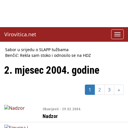
Virovitica.net
Toggl
navig
Sabor u srijedu o SLAPP tužbama
Benčić: Rekla sam stoko i odnosilo se na HDZ
Izmjene Zakona o visokom obrazovanju, profesori rade do 67.
godine
2. mjesec 2004. godine
Sindikati traže zaštitu plaća od inflacije, Ćorić pregovore
najavio za jesen
Državni tajnik Rukavina: Hrvatska ima 3,6 milijuna birača
1
2
3
»
HŽ Infrastruktura: Nesreće na željezničkim prijelazima
prepolovljene
Državni inspektorat opozvao Barebells pločicu - soft protein
bar Coco Choco
Obavijesti - 29.02.2004.
Nadzor