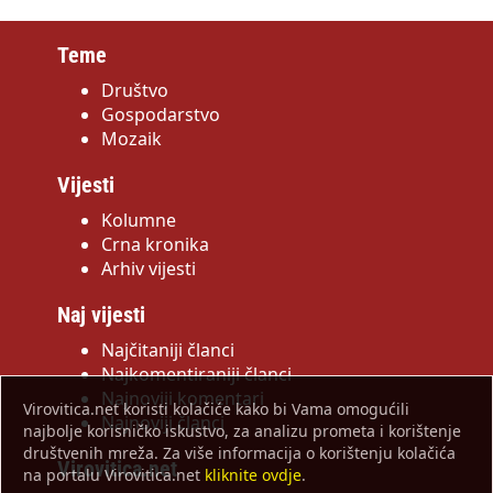
Teme
Društvo
Gospodarstvo
Mozaik
Vijesti
Kolumne
Crna kronika
Arhiv vijesti
Naj vijesti
Najčitaniji članci
Najkomentiraniji članci
Najnoviji komentari
Virovitica.net koristi kolačiće kako bi Vama omogućili
Najnoviji članci
najbolje korisničko iskustvo, za analizu prometa i korištenje
društvenih mreža. Za više informacija o korištenju kolačića
Virovitica.net
na portalu Virovitica.net
kliknite ovdje
.